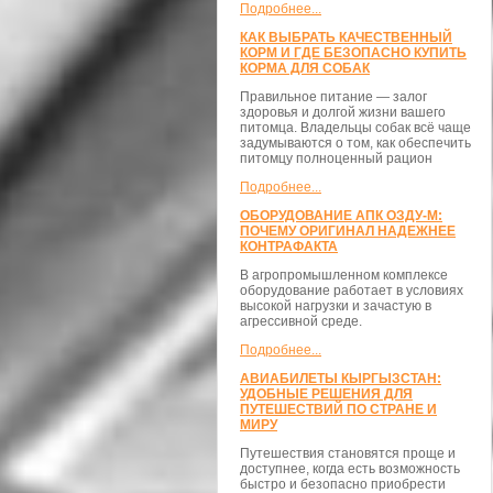
Подробнее...
КАК ВЫБРАТЬ КАЧЕСТВЕННЫЙ
КОРМ И ГДЕ БЕЗОПАСНО КУПИТЬ
КОРМА ДЛЯ СОБАК
Правильное питание — залог
здоровья и долгой жизни вашего
питомца. Владельцы собак всё чаще
задумываются о том, как обеспечить
питомцу полноценный рацион
Подробнее...
ОБОРУДОВАНИЕ АПК ОЗДУ-М:
ПОЧЕМУ ОРИГИНАЛ НАДЕЖНЕЕ
КОНТРАФАКТА
В агропромышленном комплексе
оборудование работает в условиях
высокой нагрузки и зачастую в
агрессивной среде.
Подробнее...
АВИАБИЛЕТЫ КЫРГЫЗСТАН:
УДОБНЫЕ РЕШЕНИЯ ДЛЯ
ПУТЕШЕСТВИЙ ПО СТРАНЕ И
МИРУ
Путешествия становятся проще и
доступнее, когда есть возможность
быстро и безопасно приобрести