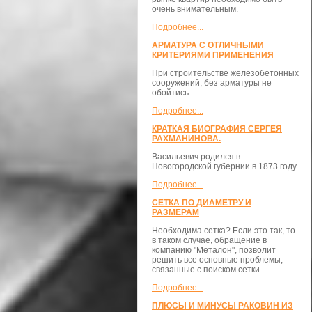
очень внимательным.
Подробнее...
АРМАТУРА С ОТЛИЧНЫМИ
КРИТЕРИЯМИ ПРИМЕНЕНИЯ
При строительстве железобетонных
сооружений, без арматуры не
обойтись.
Подробнее...
КРАТКАЯ БИОГРАФИЯ СЕРГЕЯ
РАХМАНИНОВА.
Васильевич родился в
Новогородской губернии в 1873 году.
Подробнее...
СЕТКА ПО ДИАМЕТРУ И
РАЗМЕРАМ
Необходима сетка? Если это так, то
в таком случае, обращение в
компанию "Металон", позволит
решить все основные проблемы,
связанные с поиском сетки.
Подробнее...
ПЛЮСЫ И МИНУСЫ РАКОВИН ИЗ