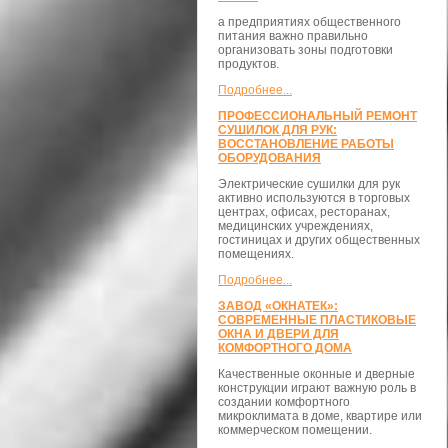
а предприятиях общественного
питания важно правильно
организовать зоны подготовки
продуктов.
Подробнее...
ПРОФЕССИОНАЛЬНЫЙ РЕМОНТ
СУШИЛОК ДЛЯ РУК:
ВОССТАНОВЛЕНИЕ РАБОТЫ
ОБОРУДОВАНИЯ
Электрические сушилки для рук
активно используются в торговых
центрах, офисах, ресторанах,
медицинских учреждениях,
гостиницах и других общественных
помещениях.
Подробнее...
ЗАВОД «ОКНАТЕК»:
СОВРЕМЕННЫЕ ПЛАСТИКОВЫЕ
ОКНА И ДВЕРИ ДЛЯ
КОМФОРТНОГО ДОМА
Качественные оконные и дверные
конструкции играют важную роль в
создании комфортного
микроклимата в доме, квартире или
коммерческом помещении.