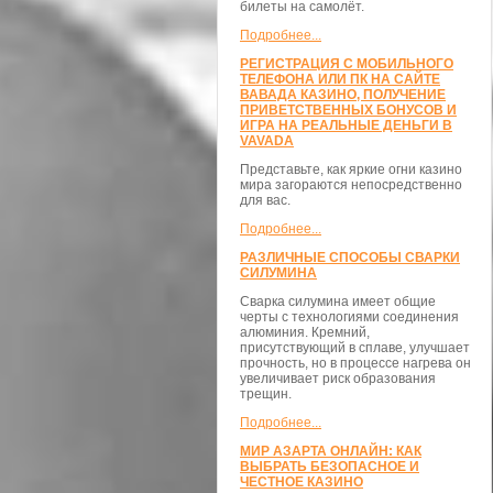
билеты на самолёт.
Подробнее...
РЕГИСТРАЦИЯ С МОБИЛЬНОГО
ТЕЛЕФОНА ИЛИ ПК НА САЙТЕ
ВАВАДА КАЗИНО, ПОЛУЧЕНИЕ
ПРИВЕТСТВЕННЫХ БОНУСОВ И
ИГРА НА РЕАЛЬНЫЕ ДЕНЬГИ В
VAVADA
Представьте, как яркие огни казино
мира загораются непосредственно
для вас.
Подробнее...
РАЗЛИЧНЫЕ СПОСОБЫ СВАРКИ
СИЛУМИНА
Сварка силумина имеет общие
черты с технологиями соединения
алюминия. Кремний,
присутствующий в сплаве, улучшает
прочность, но в процессе нагрева он
увеличивает риск образования
трещин.
Подробнее...
МИР АЗАРТА ОНЛАЙН: КАК
ВЫБРАТЬ БЕЗОПАСНОЕ И
ЧЕСТНОЕ КАЗИНО