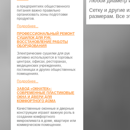
Любой диаметр 
а предприятиях общественного
Сетку и другие 
питания важно правильно
организовать зоны подготовки
размерам. Все э
продуктов.
Подробнее...
ПРОФЕССИОНАЛЬНЫЙ РЕМОНТ
СУШИЛОК ДЛЯ РУК:
ВОССТАНОВЛЕНИЕ РАБОТЫ
ОБОРУДОВАНИЯ
Электрические сушилки для рук
активно используются в торговых
центрах, офисах, ресторанах,
медицинских учреждениях,
гостиницах и других общественных
помещениях.
Подробнее...
ЗАВОД «ОКНАТЕК»:
СОВРЕМЕННЫЕ ПЛАСТИКОВЫЕ
ОКНА И ДВЕРИ ДЛЯ
КОМФОРТНОГО ДОМА
Качественные оконные и дверные
конструкции играют важную роль в
создании комфортного
микроклимата в доме, квартире или
коммерческом помещении.