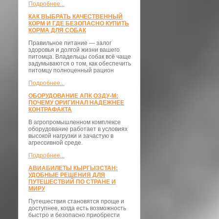
Подробнее...
КАК ВЫБРАТЬ КАЧЕСТВЕННЫЙ
КОРМ И ГДЕ БЕЗОПАСНО КУПИТЬ
КОРМА ДЛЯ СОБАК
Правильное питание — залог
здоровья и долгой жизни вашего
питомца. Владельцы собак всё чаще
задумываются о том, как обеспечить
питомцу полноценный рацион
Подробнее...
ОБОРУДОВАНИЕ АПК ОЗДУ-М:
ПОЧЕМУ ОРИГИНАЛ НАДЕЖНЕЕ
КОНТРАФАКТА
В агропромышленном комплексе
оборудование работает в условиях
высокой нагрузки и зачастую в
агрессивной среде.
Подробнее...
АВИАБИЛЕТЫ КЫРГЫЗСТАН:
УДОБНЫЕ РЕШЕНИЯ ДЛЯ
ПУТЕШЕСТВИЙ ПО СТРАНЕ И
МИРУ
Путешествия становятся проще и
доступнее, когда есть возможность
быстро и безопасно приобрести