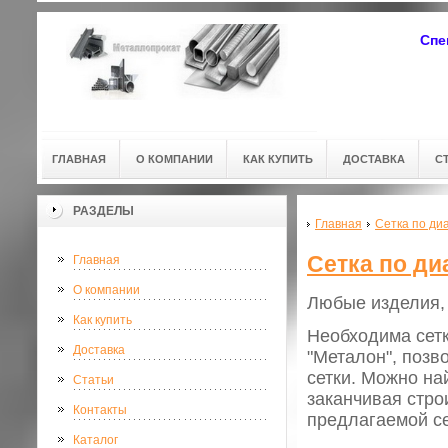
Спе
ГЛАВНАЯ
О КОМПАНИИ
КАК КУПИТЬ
ДОСТАВКА
С
РАЗДЕЛЫ
Главная
Сетка по ди
Сетка по ди
Главная
О компании
Любые изделия,
Как купить
Необходима сетк
Доставка
"Металон", позв
сетки. Можно на
Статьи
заканчивая стро
Контакты
предлагаемой се
Каталог