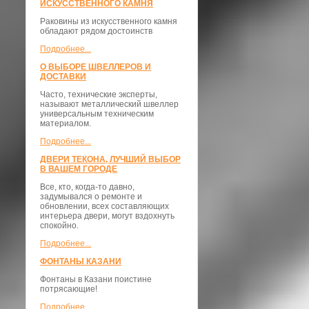
ИСКУССТВЕННОГО КАМНЯ
Раковины из искусственного камня
обладают рядом достоинств
Подробнее...
О ВЫБОРЕ ШВЕЛЛЕРОВ И
ДОСТАВКИ
​Часто, технические эксперты,
называют металлический швеллер
универсальным техническим
материалом.
Подробнее...
ДВЕРИ ТЕКОНА, ЛУЧШИЙ ВЫБОР
В ВАШЕМ ГОРОДЕ
Все, кто, когда-то давно,
задумывался о ремонте и
обновлении, всех составляющих
интерьера двери, могут вздохнуть
спокойно.
Подробнее...
ФОНТАНЫ КАЗАНИ
Фонтаны в Казани поистине
потрясающие!
Подробнее...