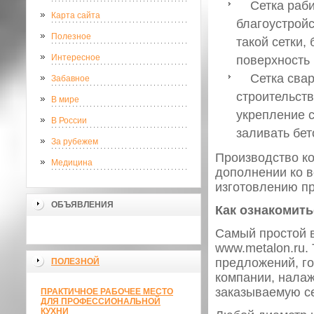
Сетка рабица
Карта сайта
благоустройс
Полезное
такой сетки,
Интересное
поверхность
Сетка сварна
Забавное
строительст
В мире
укрепление с
В России
заливать бет
За рубежем
Производство ко
Медицина
дополнении ко в
изготовлению п
ОБЪЯВЛЕНИЯ
Как ознакомить
Самый простой в
www.metalon.ru.
предложений, го
ПОЛЕЗНОЙ
компании, налаж
заказываемую се
ПРАКТИЧНОЕ РАБОЧЕЕ МЕСТО
ДЛЯ ПРОФЕССИОНАЛЬНОЙ
КУХНИ