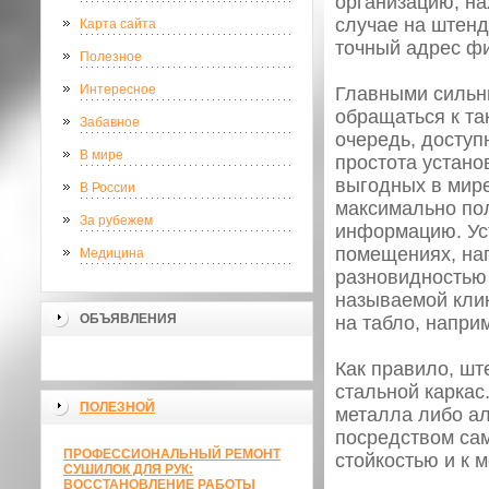
организацию, на
случае на штенд
Карта сайта
точный адрес ф
Полезное
Интересное
Главными сильн
обращаться к та
Забавное
очередь, доступ
В мире
простота устано
выгодных в мире
В России
максимально пол
За рубежем
информацию. Уст
помещениях, на
Медицина
разновидностью
называемой клик
ОБЪЯВЛЕНИЯ
на табло, напри
Как правило, шт
стальной каркас
ПОЛЕЗНОЙ
металла либо а
посредством сам
ПРОФЕССИОНАЛЬНЫЙ РЕМОНТ
стойкостью и к 
СУШИЛОК ДЛЯ РУК:
ВОССТАНОВЛЕНИЕ РАБОТЫ