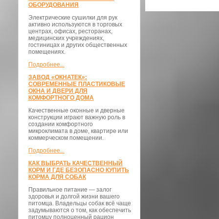
ОБОРУДОВАНИЯ
Электрические сушилки для рук
активно используются в торговых
центрах, офисах, ресторанах,
медицинских учреждениях,
гостиницах и других общественных
помещениях.
Подробнее...
ЗАВОД «ОКНАТЕК»:
СОВРЕМЕННЫЕ ПЛАСТИКОВЫЕ
ОКНА И ДВЕРИ ДЛЯ
КОМФОРТНОГО ДОМА
Качественные оконные и дверные
конструкции играют важную роль в
создании комфортного
микроклимата в доме, квартире или
коммерческом помещении.
Подробнее...
КАК ВЫБРАТЬ КАЧЕСТВЕННЫЙ
КОРМ И ГДЕ БЕЗОПАСНО КУПИТЬ
КОРМА ДЛЯ СОБАК
Правильное питание — залог
здоровья и долгой жизни вашего
питомца. Владельцы собак всё чаще
задумываются о том, как обеспечить
питомцу полноценный рацион