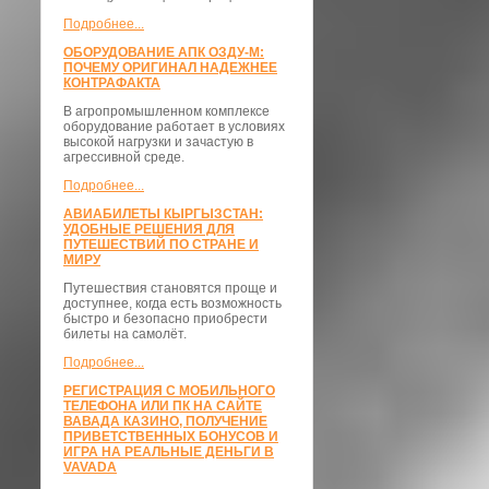
Подробнее...
ОБОРУДОВАНИЕ АПК ОЗДУ-М:
ПОЧЕМУ ОРИГИНАЛ НАДЕЖНЕЕ
КОНТРАФАКТА
В агропромышленном комплексе
оборудование работает в условиях
высокой нагрузки и зачастую в
агрессивной среде.
Подробнее...
АВИАБИЛЕТЫ КЫРГЫЗСТАН:
УДОБНЫЕ РЕШЕНИЯ ДЛЯ
ПУТЕШЕСТВИЙ ПО СТРАНЕ И
МИРУ
Путешествия становятся проще и
доступнее, когда есть возможность
быстро и безопасно приобрести
билеты на самолёт.
Подробнее...
РЕГИСТРАЦИЯ С МОБИЛЬНОГО
ТЕЛЕФОНА ИЛИ ПК НА САЙТЕ
ВАВАДА КАЗИНО, ПОЛУЧЕНИЕ
ПРИВЕТСТВЕННЫХ БОНУСОВ И
ИГРА НА РЕАЛЬНЫЕ ДЕНЬГИ В
VAVADA