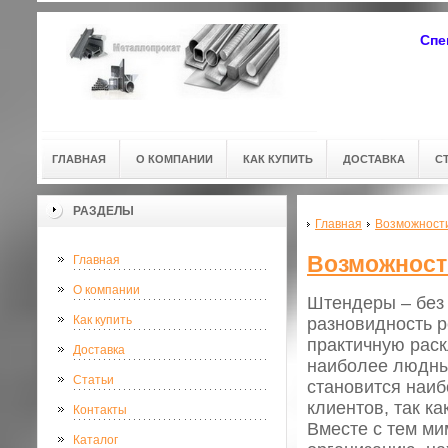
Спе
ГЛАВНАЯ
О КОМПАНИИ
КАК КУПИТЬ
ДОСТАВКА
С
РАЗДЕЛЫ
Главная
Возможност
Возможност
Главная
О компании
Штендеры – без
Как купить
разновидность р
практичную рас
Доставка
наиболее людны
Статьи
становится наи
клиентов, так к
Контакты
Вместе с тем ми
Каталог