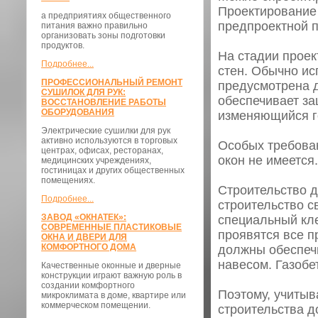
Проектирование
а предприятиях общественного
предпроектной п
питания важно правильно
организовать зоны подготовки
продуктов.
На стадии прое
Подробнее...
стен. Обычно ис
ПРОФЕССИОНАЛЬНЫЙ РЕМОНТ
предусмотрена 
СУШИЛОК ДЛЯ РУК:
обеспечивает за
ВОССТАНОВЛЕНИЕ РАБОТЫ
ОБОРУДОВАНИЯ
изменяющийся г
Электрические сушилки для рук
активно используются в торговых
Особых требован
центрах, офисах, ресторанах,
окон не имеется.
медицинских учреждениях,
гостиницах и других общественных
помещениях.
Строительство д
Подробнее...
строительство с
ЗАВОД «ОКНАТЕК»:
специальный кле
СОВРЕМЕННЫЕ ПЛАСТИКОВЫЕ
проявятся все п
ОКНА И ДВЕРИ ДЛЯ
КОМФОРТНОГО ДОМА
должны обеспечи
навесом. Газобе
Качественные оконные и дверные
конструкции играют важную роль в
создании комфортного
Поэтому, учитыв
микроклимата в доме, квартире или
коммерческом помещении.
строительства д