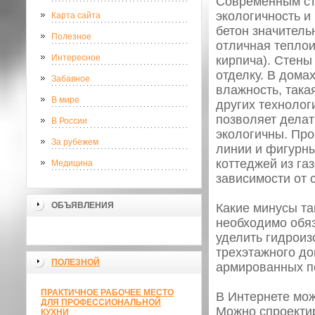
Современным ст
экологичность и
Карта сайта
бетон значитель
Полезное
отличная теплои
Интересное
кирпича). Стены
отделку. В дома
Забавное
влажность, така
В мире
других технолог
позволяет делат
В России
экологичны. Про
За рубежем
линии и фигурны
коттеджей из га
Медицина
зависимости от 
ОБЪЯВЛЕНИЯ
Какие минусы та
необходимо обя
уделить гидроиз
трехэтажного д
ПОЛЕЗНОЙ
армированных по
ПРАКТИЧНОЕ РАБОЧЕЕ МЕСТО
В Интернете мож
ДЛЯ ПРОФЕССИОНАЛЬНОЙ
Можно спроектир
КУХНИ