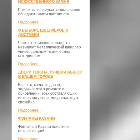
ИСКУССТВЕННОГО КАМНЯ
Раковины из искусственного камня
обладают рядом достоинств
Подробнее...
О ВЫБОРЕ ШВЕЛЛЕРОВ И
ДОСТАВКИ
​Часто, технические эксперты,
называют металлический швеллер
универсальным техническим
материалом.
Подробнее...
ДВЕРИ ТЕКОНА, ЛУЧШИЙ ВЫБОР
В ВАШЕМ ГОРОДЕ
Все, кто, когда-то давно,
задумывался о ремонте и
обновлении, всех составляющих
интерьера двери, могут вздохнуть
спокойно.
Подробнее...
ФОНТАНЫ КАЗАНИ
Фонтаны в Казани поистине
потрясающие!
Подробнее...