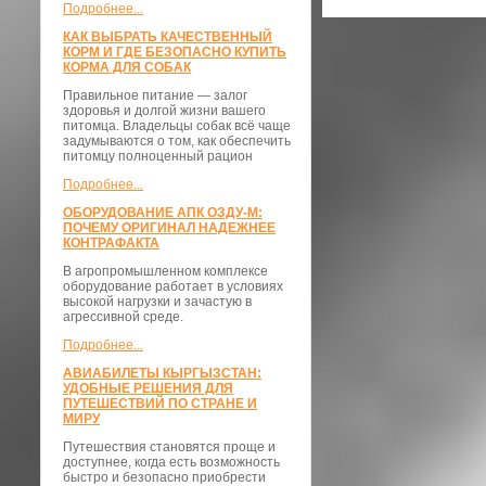
Подробнее...
КАК ВЫБРАТЬ КАЧЕСТВЕННЫЙ
КОРМ И ГДЕ БЕЗОПАСНО КУПИТЬ
КОРМА ДЛЯ СОБАК
Правильное питание — залог
здоровья и долгой жизни вашего
питомца. Владельцы собак всё чаще
задумываются о том, как обеспечить
питомцу полноценный рацион
Подробнее...
ОБОРУДОВАНИЕ АПК ОЗДУ-М:
ПОЧЕМУ ОРИГИНАЛ НАДЕЖНЕЕ
КОНТРАФАКТА
В агропромышленном комплексе
оборудование работает в условиях
высокой нагрузки и зачастую в
агрессивной среде.
Подробнее...
АВИАБИЛЕТЫ КЫРГЫЗСТАН:
УДОБНЫЕ РЕШЕНИЯ ДЛЯ
ПУТЕШЕСТВИЙ ПО СТРАНЕ И
МИРУ
Путешествия становятся проще и
доступнее, когда есть возможность
быстро и безопасно приобрести