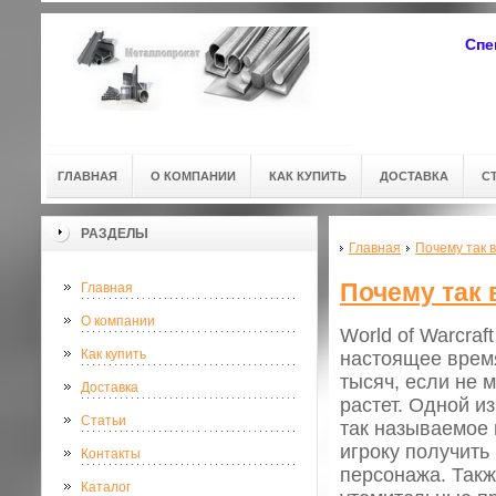
Спе
ГЛАВНАЯ
О КОМПАНИИ
КАК КУПИТЬ
ДОСТАВКА
С
РАЗДЕЛЫ
Главная
Почему так в
Почему так 
Главная
О компании
World of Warcra
Как купить
настоящее врем
тысяч, если не 
Доставка
растет. Одной из
Статьи
так называемое
игроку получить
Контакты
персонажа. Так
Каталог