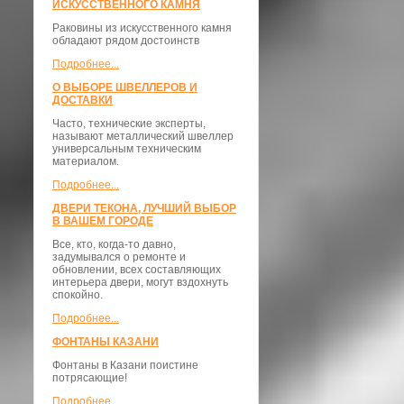
ИСКУССТВЕННОГО КАМНЯ
Раковины из искусственного камня
обладают рядом достоинств
Подробнее...
О ВЫБОРЕ ШВЕЛЛЕРОВ И
ДОСТАВКИ
​Часто, технические эксперты,
называют металлический швеллер
универсальным техническим
материалом.
Подробнее...
ДВЕРИ ТЕКОНА, ЛУЧШИЙ ВЫБОР
В ВАШЕМ ГОРОДЕ
Все, кто, когда-то давно,
задумывался о ремонте и
обновлении, всех составляющих
интерьера двери, могут вздохнуть
спокойно.
Подробнее...
ФОНТАНЫ КАЗАНИ
Фонтаны в Казани поистине
потрясающие!
Подробнее...