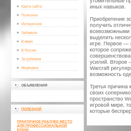
утомительные пр
иных навыков.
Карта сайта
Полезное
Приобретение зо
Интересное
получить отличн
всевозможными 
Забавное
выделить неско
В мире
игре. Первое ― 
которое сопряже
В России
совершенствован
За рубежем
усилий. Второе 
Warcraft регуля
Медицина
возможность од
ОБЪЯВЛЕНИЯ
Третья причина 
своих сопернико
пространство Wor
игровой мире, т
ПОЛЕЗНОЙ
которые беспрер
ПРАКТИЧНОЕ РАБОЧЕЕ МЕСТО
ДЛЯ ПРОФЕССИОНАЛЬНОЙ
КУХНИ