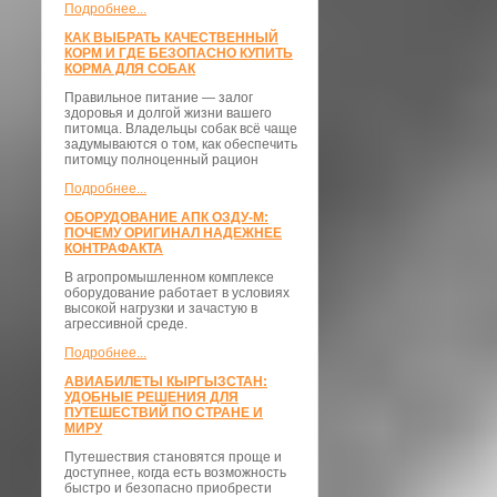
Подробнее...
КАК ВЫБРАТЬ КАЧЕСТВЕННЫЙ
КОРМ И ГДЕ БЕЗОПАСНО КУПИТЬ
КОРМА ДЛЯ СОБАК
Правильное питание — залог
здоровья и долгой жизни вашего
питомца. Владельцы собак всё чаще
задумываются о том, как обеспечить
питомцу полноценный рацион
Подробнее...
ОБОРУДОВАНИЕ АПК ОЗДУ-М:
ПОЧЕМУ ОРИГИНАЛ НАДЕЖНЕЕ
КОНТРАФАКТА
В агропромышленном комплексе
оборудование работает в условиях
высокой нагрузки и зачастую в
агрессивной среде.
Подробнее...
АВИАБИЛЕТЫ КЫРГЫЗСТАН:
УДОБНЫЕ РЕШЕНИЯ ДЛЯ
ПУТЕШЕСТВИЙ ПО СТРАНЕ И
МИРУ
Путешествия становятся проще и
доступнее, когда есть возможность
быстро и безопасно приобрести