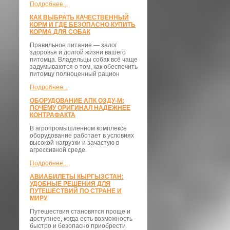
Подробнее...
КАК ВЫБРАТЬ КАЧЕСТВЕННЫЙ
КОРМ И ГДЕ БЕЗОПАСНО КУПИТЬ
КОРМА ДЛЯ СОБАК
Правильное питание — залог
здоровья и долгой жизни вашего
питомца. Владельцы собак всё чаще
задумываются о том, как обеспечить
питомцу полноценный рацион
Подробнее...
ОБОРУДОВАНИЕ АПК ОЗДУ-М:
ПОЧЕМУ ОРИГИНАЛ НАДЕЖНЕЕ
КОНТРАФАКТА
В агропромышленном комплексе
оборудование работает в условиях
высокой нагрузки и зачастую в
агрессивной среде.
Подробнее...
АВИАБИЛЕТЫ КЫРГЫЗСТАН:
УДОБНЫЕ РЕШЕНИЯ ДЛЯ
ПУТЕШЕСТВИЙ ПО СТРАНЕ И
МИРУ
Путешествия становятся проще и
доступнее, когда есть возможность
быстро и безопасно приобрести