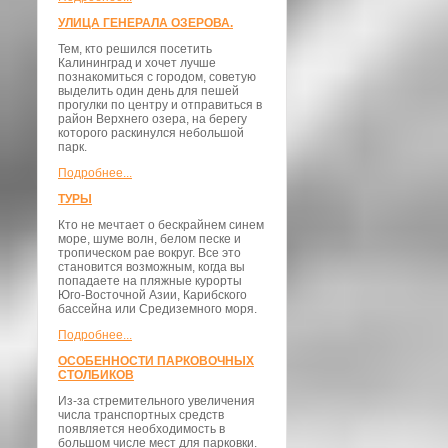
УЛИЦА ГЕНЕРАЛА ОЗЕРОВА.
Тем, кто решился посетить
Калининград и хочет лучше
познакомиться с городом, советую
выделить один день для пешей
прогулки по центру и отправиться в
район Верхнего озера, на берегу
которого раскинулся небольшой
парк.
Подробнее...
ТУРЫ
Кто не мечтает о бескрайнем синем
море, шуме волн, белом песке и
тропическом рае вокруг. Все это
становится возможным, когда вы
попадаете на пляжные курорты
Юго-Восточной Азии, Карибского
бассейна или Средиземного моря.
Подробнее...
ОСОБЕННОСТИ ПАРКОВОЧНЫХ
СТОЛБИКОВ
Из-за стремительного увеличения
числа транспортных средств
появляется необходимость в
большом числе мест для парковки.