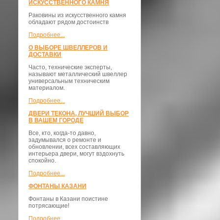
ИСКУССТВЕННОГО КАМНЯ
Раковины из искусственного камня
обладают рядом достоинств
Подробнее...
О ВЫБОРЕ ШВЕЛЛЕРОВ И
ДОСТАВКИ
​Часто, технические эксперты,
называют металлический швеллер
универсальным техническим
материалом.
Подробнее...
ДВЕРИ ТЕКОНА, ЛУЧШИЙ ВЫБОР
В ВАШЕМ ГОРОДЕ
Все, кто, когда-то давно,
задумывался о ремонте и
обновлении, всех составляющих
интерьера двери, могут вздохнуть
спокойно.
Подробнее...
ФОНТАНЫ КАЗАНИ
Фонтаны в Казани поистине
потрясающие!
Подробнее...