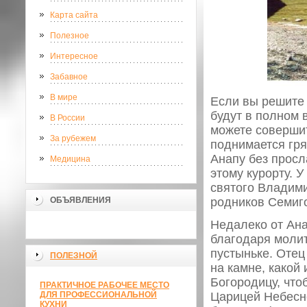
Карта сайта
Полезное
Интересное
Забавное
В мире
Если вы решите 
будут в полном
В России
можете совершит
За рубежем
поднимается гря
Анапу без просл
Медицина
этому курорту. 
святого Владими
ОБЪЯВЛЕНИЯ
родников Семигор
Недалеко от Ана
благодаря молит
пустыньке. Отец
ПОЛЕЗНОЙ
на камне, какой
Богородицу, что
ПРАКТИЧНОЕ РАБОЧЕЕ МЕСТО
ДЛЯ ПРОФЕССИОНАЛЬНОЙ
Царицей Небесно
КУХНИ