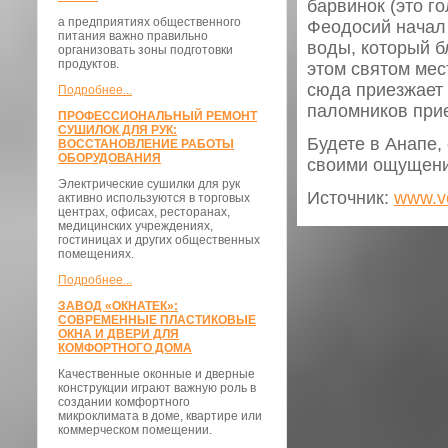
барвинок (это го
а предприятиях общественного
Феодосий начал 
питания важно правильно
воды, который б
организовать зоны подготовки
продуктов.
этом святом мес
сюда приезжает
Подробнее...
паломников прие
ПРОФЕССИОНАЛЬНЫЙ РЕМОНТ
СУШИЛОК ДЛЯ РУК:
Будете в Анапе,
ВОССТАНОВЛЕНИЕ РАБОТЫ
ОБОРУДОВАНИЯ
своими ощущен
Электрические сушилки для рук
Источник:
www.vo
активно используются в торговых
центрах, офисах, ресторанах,
медицинских учреждениях,
гостиницах и других общественных
помещениях.
Подробнее...
ЗАВОД «ОКНАТЕК»:
СОВРЕМЕННЫЕ ПЛАСТИКОВЫЕ
ОКНА И ДВЕРИ ДЛЯ
КОМФОРТНОГО ДОМА
Качественные оконные и дверные
конструкции играют важную роль в
создании комфортного
микроклимата в доме, квартире или
коммерческом помещении.