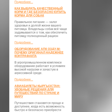
Подробнее...
КАК ВЫБРАТЬ КАЧЕСТВЕННЫЙ
КОРМ И ГДЕ БЕЗОПАСНО КУПИТЬ
КОРМА ДЛЯ СОБАК
Правильное питание — залог
здоровья и долгой жизни вашего
питомца. Владельцы собак всё чаще
задумываются о том, как обеспечить
питомцу полноценный рацион
Подробнее...
ОБОРУДОВАНИЕ АПК ОЗДУ-М:
ПОЧЕМУ ОРИГИНАЛ НАДЕЖНЕЕ
КОНТРАФАКТА
В агропромышленном комплексе
оборудование работает в условиях
высокой нагрузки и зачастую в
агрессивной среде.
Подробнее...
АВИАБИЛЕТЫ КЫРГЫЗСТАН:
УДОБНЫЕ РЕШЕНИЯ ДЛЯ
ПУТЕШЕСТВИЙ ПО СТРАНЕ И
МИРУ
Путешествия становятся проще и
доступнее, когда есть возможность
быстро и безопасно приобрести