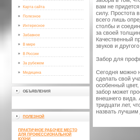
забора в том, ч
вам не придется
Карта сайта
силу. Простота 
Полезное
всего лишь опре
столбы и соедин
Интересное
за своей толщин
Забавное
Качественный п
В мире
звуков и другого
В России
Забор для проф
За рубежем
Сегодня можно н
Медицина
сделать свой уч
особенный цвет,
забор может про
ОБЪЯВЛЕНИЯ
внешнего вида. 
тридцати лет, ч
назвать лучшим 
ПОЛЕЗНОЙ
ПРАКТИЧНОЕ РАБОЧЕЕ МЕСТО
ДЛЯ ПРОФЕССИОНАЛЬНОЙ
КУХНИ