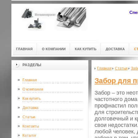
Спе
ГЛАВНАЯ
О КОМПАНИИ
КАК КУПИТЬ
ДОСТАВКА
С
РАЗДЕЛЫ
Главная
Статьи
Заб
Забор для п
Главная
О компании
Забор – это не
частотного дома
Как купить
профнастил поль
Доставка
для строительст
Статьи
долговечный и к
свои недостатки
Контакты
любой человек, 
Каталог