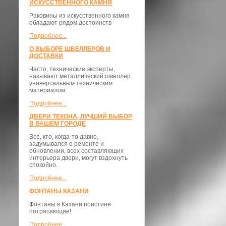
ИСКУССТВЕННОГО КАМНЯ
Раковины из искусственного камня
обладают рядом достоинств
Подробнее...
О ВЫБОРЕ ШВЕЛЛЕРОВ И
ДОСТАВКИ
​Часто, технические эксперты,
называют металлический швеллер
универсальным техническим
материалом.
Подробнее...
ДВЕРИ ТЕКОНА, ЛУЧШИЙ ВЫБОР
В ВАШЕМ ГОРОДЕ
Все, кто, когда-то давно,
задумывался о ремонте и
обновлении, всех составляющих
интерьера двери, могут вздохнуть
спокойно.
Подробнее...
ФОНТАНЫ КАЗАНИ
Фонтаны в Казани поистине
потрясающие!
Подробнее...