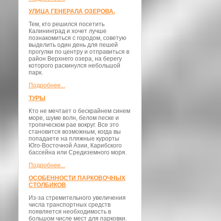
УЛИЦА ГЕНЕРАЛА ОЗЕРОВА.
Тем, кто решился посетить
Калининград и хочет лучше
познакомиться с городом, советую
выделить один день для пешей
прогулки по центру и отправиться в
район Верхнего озера, на берегу
которого раскинулся небольшой
парк.
Подробнее...
ТУРЫ
Кто не мечтает о бескрайнем синем
море, шуме волн, белом песке и
тропическом рае вокруг. Все это
становится возможным, когда вы
попадаете на пляжные курорты
Юго-Восточной Азии, Карибского
бассейна или Средиземного моря.
Подробнее...
ОСОБЕННОСТИ ПАРКОВОЧНЫХ
СТОЛБИКОВ
Из-за стремительного увеличения
числа транспортных средств
появляется необходимость в
большом числе мест для парковки.