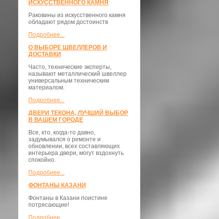
ИСКУССТВЕННОГО КАМНЯ
Раковины из искусственного камня
обладают рядом достоинств
Подробнее...
О ВЫБОРЕ ШВЕЛЛЕРОВ И
ДОСТАВКИ
​Часто, технические эксперты,
называют металлический швеллер
универсальным техническим
материалом.
Подробнее...
ДВЕРИ ТЕКОНА, ЛУЧШИЙ ВЫБОР
В ВАШЕМ ГОРОДЕ
Все, кто, когда-то давно,
задумывался о ремонте и
обновлении, всех составляющих
интерьера двери, могут вздохнуть
спокойно.
Подробнее...
ФОНТАНЫ КАЗАНИ
Фонтаны в Казани поистине
потрясающие!
Подробнее...