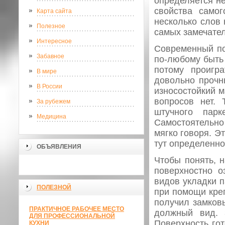
определяется не
свойства самог
Карта сайта
несколько слов 
Полезное
самых замечате
Интересное
Современный по
Забавное
по-любому быть 
потому проигр
В мире
довольно прочн
В России
износостойкий м
вопросов нет. 
За рубежем
штучного парк
Медицина
Самостоятельно 
мягко говоря. Эт
тут определенно
ОБЪЯВЛЕНИЯ
Чтобы понять, н
поверхностно о
видов укладки п
ПОЛЕЗНОЙ
при помощи кре
получил замковы
ПРАКТИЧНОЕ РАБОЧЕЕ МЕСТО
должный вид. 
ДЛЯ ПРОФЕССИОНАЛЬНОЙ
Поверхность го
КУХНИ