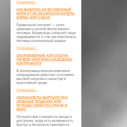
Подробнее...
КАК ВЫБРАТЬ КАЧЕСТВЕННЫЙ
КОРМ И ГДЕ БЕЗОПАСНО КУПИТЬ
КОРМА ДЛЯ СОБАК
Правильное питание — залог
здоровья и долгой жизни вашего
питомца. Владельцы собак всё чаще
задумываются о том, как обеспечить
питомцу полноценный рацион
Подробнее...
ОБОРУДОВАНИЕ АПК ОЗДУ-М:
ПОЧЕМУ ОРИГИНАЛ НАДЕЖНЕЕ
КОНТРАФАКТА
В агропромышленном комплексе
оборудование работает в условиях
высокой нагрузки и зачастую в
агрессивной среде.
Подробнее...
АВИАБИЛЕТЫ КЫРГЫЗСТАН:
УДОБНЫЕ РЕШЕНИЯ ДЛЯ
ПУТЕШЕСТВИЙ ПО СТРАНЕ И
МИРУ
Путешествия становятся проще и
доступнее, когда есть возможность
быстро и безопасно приобрести