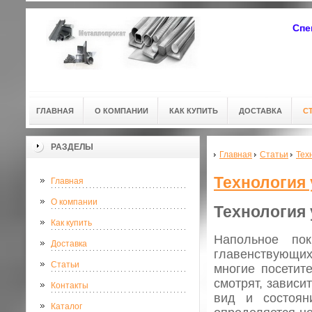
Спе
ГЛАВНАЯ
О КОМПАНИИ
КАК КУПИТЬ
ДОСТАВКА
С
РАЗДЕЛЫ
Главная
Статьи
Тех
Технология 
Главная
О компании
Технология 
Как купить
Напольное по
Доставка
главенствующих
Статьи
многие посетит
смотрят, зависи
Контакты
вид и состоян
Каталог