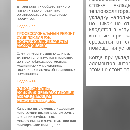
стяжку укла
а предприятиях общественного
теплоизолятор
питания важно правильно
организовать зоны подготовки
укладку наполь
продуктов.
но никак не от
Подробнее...
кладется в углу
ПРОФЕССИОНАЛЬНЫЙ РЕМОНТ
которые при з
СУШИЛОК ДЛЯ РУК:
срезается от 
ВОССТАНОВЛЕНИЕ РАБОТЫ
ОБОРУДОВАНИЯ
помещения уста
Электрические сушилки для рук
Когда при уклад
активно используются в торговых
центрах, офисах, ресторанах,
элементов интер
медицинских учреждениях,
этом не стоит оп
гостиницах и других общественных
помещениях.
Подробнее...
ЗАВОД «ОКНАТЕК»:
СОВРЕМЕННЫЕ ПЛАСТИКОВЫЕ
ОКНА И ДВЕРИ ДЛЯ
КОМФОРТНОГО ДОМА
Качественные оконные и дверные
конструкции играют важную роль в
создании комфортного
микроклимата в доме, квартире или
коммерческом помещении.