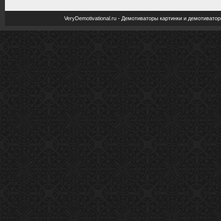
VeryDemotivational.ru - Демотиваторы картинки и демотива