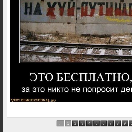
←
1
2
3
4
5
6
7
8
9