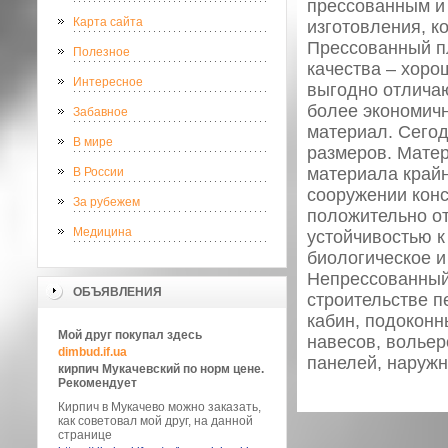
прессованным и
Карта сайта
изготовления, к
Прессованный п
Полезное
качества – хоро
Интересное
выгодно отличаю
более экономич
Забавное
материал. Сегод
В мире
размеров. Матер
материала крайн
В России
сооружении кон
За рубежем
положительно от
Медицина
устойчивостью к
биологическое и
Непрессованный
ОБЪЯВЛЕНИЯ
строительстве п
кабин, подоконн
Мой друг покупал здесь
навесов, вольер
dimbud.if.ua
панелей, наружн
кирпич Мукачевский по норм цене.
Рекомендует
Кирпич в Мукачево можно заказать,
как советовал мой друг, на данной
странице