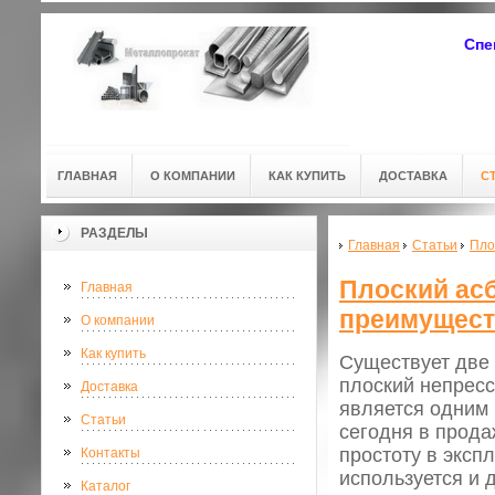
Спе
ГЛАВНАЯ
О КОМПАНИИ
КАК КУПИТЬ
ДОСТАВКА
С
РАЗДЕЛЫ
Главная
Статьи
Пло
Плоский ас
Главная
преимущест
О компании
Как купить
Существует две 
плоский непрес
Доставка
является одним
Статьи
сегодня в прода
простоту в эксп
Контакты
используется и 
Каталог