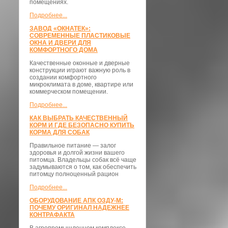
помещениях.
Подробнее...
ЗАВОД «ОКНАТЕК»:
СОВРЕМЕННЫЕ ПЛАСТИКОВЫЕ
ОКНА И ДВЕРИ ДЛЯ
КОМФОРТНОГО ДОМА
Качественные оконные и дверные
конструкции играют важную роль в
создании комфортного
микроклимата в доме, квартире или
коммерческом помещении.
Подробнее...
КАК ВЫБРАТЬ КАЧЕСТВЕННЫЙ
КОРМ И ГДЕ БЕЗОПАСНО КУПИТЬ
КОРМА ДЛЯ СОБАК
Правильное питание — залог
здоровья и долгой жизни вашего
питомца. Владельцы собак всё чаще
задумываются о том, как обеспечить
питомцу полноценный рацион
Подробнее...
ОБОРУДОВАНИЕ АПК ОЗДУ-М:
ПОЧЕМУ ОРИГИНАЛ НАДЕЖНЕЕ
КОНТРАФАКТА