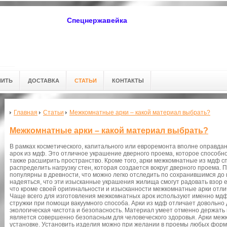
Спецнержавейка
ПИТЬ
ДОСТАВКА
СТАТЬИ
КОНТАКТЫ
Главная
Статьи
Межкомнатные арки – какой материал выбрать?
Межкомнатные арки – какой материал выбрать?
В рамках косметического, капитального или евроремонта вполне оправд
арок из мдф. Это отличное украшение дверного проема, которое способно
также расширить пространство. Кроме того, арки межкомнатные из мдф с
распределить нагрузку стен, которая создается вокруг дверного проема.
популярны в древности, что можно легко отследить по сохранившимся д
надеяться, что эти изысканные украшения жилища смогут радовать взор е
что кроме своей оригинальности и изысканности межкомнатные арки отли
Чаще всего для изготовления межкомнатных арок используют именно мдф
стружки при помощи вакуумного способа. Арки из мдф отличает довольно 
экологическая чистота и безопасность. Материал умеет отменно держать
является совершенно безопасным для человеческого здоровья. Арки межк
установке. Установить изделия можно при желании в проемы любых форм 