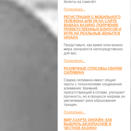
билеты на самолёт.
Подробнее...
РЕГИСТРАЦИЯ С МОБИЛЬНОГО
ТЕЛЕФОНА ИЛИ ПК НА САЙТЕ
ВАВАДА КАЗИНО, ПОЛУЧЕНИЕ
ПРИВЕТСТВЕННЫХ БОНУСОВ И
ИГРА НА РЕАЛЬНЫЕ ДЕНЬГИ В
VAVADA
Представьте, как яркие огни казино
мира загораются непосредственно
для вас.
Подробнее...
РАЗЛИЧНЫЕ СПОСОБЫ СВАРКИ
СИЛУМИНА
Сварка силумина имеет общие
черты с технологиями соединения
алюминия. Кремний,
присутствующий в сплаве, улучшает
прочность, но в процессе нагрева он
увеличивает риск образования
трещин.
Подробнее...
МИР АЗАРТА ОНЛАЙН: КАК
ВЫБРАТЬ БЕЗОПАСНОЕ И
ЧЕСТНОЕ КАЗИНО