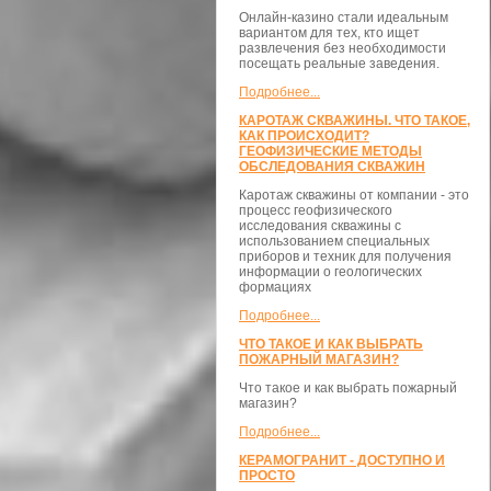
Онлайн-казино стали идеальным
вариантом для тех, кто ищет
развлечения без необходимости
посещать реальные заведения.
Подробнее...
КАРОТАЖ СКВАЖИНЫ. ЧТО ТАКОЕ,
КАК ПРОИСХОДИТ?
ГЕОФИЗИЧЕСКИЕ МЕТОДЫ
ОБСЛЕДОВАНИЯ СКВАЖИН
Каротаж скважины от компании - это
процесс геофизического
исследования скважины с
использованием специальных
приборов и техник для получения
информации о геологических
формациях
Подробнее...
ЧТО ТАКОЕ И КАК ВЫБРАТЬ
ПОЖАРНЫЙ МАГАЗИН?
Что такое и как выбрать пожарный
магазин?
Подробнее...
КЕРАМОГРАНИТ - ДОСТУПНО И
ПРОСТО