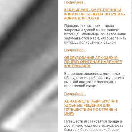
Подробнее...
КАК ВЫБРАТЬ КАЧЕСТВЕННЫЙ
КОРМ И ГДЕ БЕЗОПАСНО КУПИТЬ
КОРМА ДЛЯ СОБАК
Правильное питание — залог
здоровья и долгой жизни вашего
питомца. Владельцы собак всё чаще
задумываются о том, как обеспечить
питомцу полноценный рацион
Подробнее...
ОБОРУДОВАНИЕ АПК ОЗДУ-М:
ПОЧЕМУ ОРИГИНАЛ НАДЕЖНЕЕ
КОНТРАФАКТА
В агропромышленном комплексе
оборудование работает в условиях
высокой нагрузки и зачастую в
агрессивной среде.
Подробнее...
АВИАБИЛЕТЫ КЫРГЫЗСТАН:
УДОБНЫЕ РЕШЕНИЯ ДЛЯ
ПУТЕШЕСТВИЙ ПО СТРАНЕ И
МИРУ
Путешествия становятся проще и
доступнее, когда есть возможность
быстро и безопасно приобрести