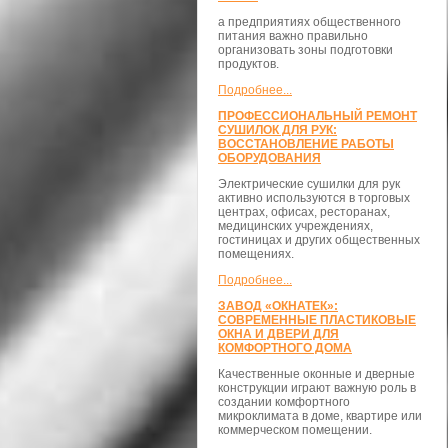
а предприятиях общественного
питания важно правильно
организовать зоны подготовки
продуктов.
Подробнее...
ПРОФЕССИОНАЛЬНЫЙ РЕМОНТ
СУШИЛОК ДЛЯ РУК:
ВОССТАНОВЛЕНИЕ РАБОТЫ
ОБОРУДОВАНИЯ
Электрические сушилки для рук
активно используются в торговых
центрах, офисах, ресторанах,
медицинских учреждениях,
гостиницах и других общественных
помещениях.
Подробнее...
ЗАВОД «ОКНАТЕК»:
СОВРЕМЕННЫЕ ПЛАСТИКОВЫЕ
ОКНА И ДВЕРИ ДЛЯ
КОМФОРТНОГО ДОМА
Качественные оконные и дверные
конструкции играют важную роль в
создании комфортного
микроклимата в доме, квартире или
коммерческом помещении.