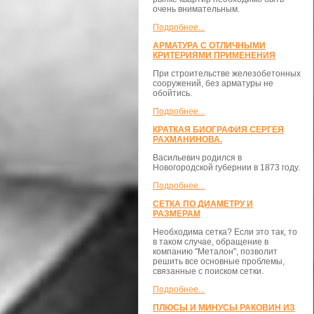
очень внимательным.
Подробнее...
АРМАТУРА С ОТЛИЧНЫМИ
КРИТЕРИЯМИ ПРИМЕНЕНИЯ
При строительстве железобетонных
сооружений, без арматуры не
обойтись.
Подробнее...
КРАТКАЯ БИОГРАФИЯ СЕРГЕЯ
РАХМАНИНОВА.
Васильевич родился в
Новогородской губернии в 1873 году.
Подробнее...
СЕТКА ПО ДИАМЕТРУ И
РАЗМЕРАМ
Необходима сетка? Если это так, то
в таком случае, обращение в
компанию "Металон", позволит
решить все основные проблемы,
связанные с поиском сетки.
Подробнее...
ПЛЮСЫ И МИНУСЫ РАКОВИН ИЗ