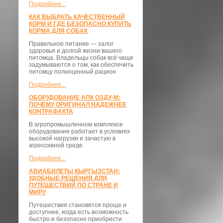
Подробнее...
КАК ВЫБРАТЬ КАЧЕСТВЕННЫЙ
КОРМ И ГДЕ БЕЗОПАСНО КУПИТЬ
КОРМА ДЛЯ СОБАК
Правильное питание — залог
здоровья и долгой жизни вашего
питомца. Владельцы собак всё чаще
задумываются о том, как обеспечить
питомцу полноценный рацион
Подробнее...
ОБОРУДОВАНИЕ АПК ОЗДУ-М:
ПОЧЕМУ ОРИГИНАЛ НАДЕЖНЕЕ
КОНТРАФАКТА
В агропромышленном комплексе
оборудование работает в условиях
высокой нагрузки и зачастую в
агрессивной среде.
Подробнее...
АВИАБИЛЕТЫ КЫРГЫЗСТАН:
УДОБНЫЕ РЕШЕНИЯ ДЛЯ
ПУТЕШЕСТВИЙ ПО СТРАНЕ И
МИРУ
Путешествия становятся проще и
доступнее, когда есть возможность
быстро и безопасно приобрести