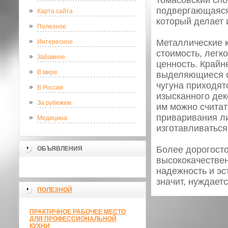
томасовский спо
подвергающаяся
Карта сайта
который делает 
Полезное
Металлические 
Интересное
стоимость, легк
Забавное
ценность. Крайн
В мире
выделяющиеся с
чугуна приходят
В России
изысканного дек
За рубежем
им можно считат
приваривания ли
Медицина
изготавливаться
Более дорогост
ОБЪЯВЛЕНИЯ
высококачествен
надежность и эс
значит, нуждает
ПОЛЕЗНОЙ
ПРАКТИЧНОЕ РАБОЧЕЕ МЕСТО
ДЛЯ ПРОФЕССИОНАЛЬНОЙ
КУХНИ