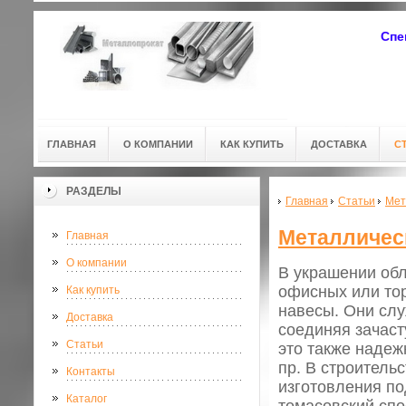
Спе
ГЛАВНАЯ
О КОМПАНИИ
КАК КУПИТЬ
ДОСТАВКА
С
РАЗДЕЛЫ
Главная
Статьи
Мет
Металличес
Главная
О компании
В украшении обл
офисных или то
Как купить
навесы. Они слу
Доставка
соединяя зачаст
Статьи
это также надеж
пр. В строитель
Контакты
изготовления по
Каталог