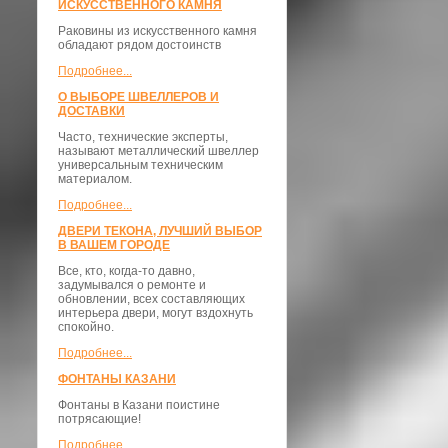
ИСКУССТВЕННОГО КАМНЯ
Раковины из искусственного камня
обладают рядом достоинств
Подробнее...
О ВЫБОРЕ ШВЕЛЛЕРОВ И
ДОСТАВКИ
​Часто, технические эксперты,
называют металлический швеллер
универсальным техническим
материалом.
Подробнее...
ДВЕРИ ТЕКОНА, ЛУЧШИЙ ВЫБОР
В ВАШЕМ ГОРОДЕ
Все, кто, когда-то давно,
задумывался о ремонте и
обновлении, всех составляющих
интерьера двери, могут вздохнуть
спокойно.
Подробнее...
ФОНТАНЫ КАЗАНИ
Фонтаны в Казани поистине
потрясающие!
Подробнее...