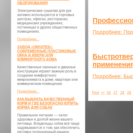
ОБОРУДОВАНИЯ
Электрические сушилки для рук
активно используются в торговых
Профессион
центрах, офисах, ресторанах,
медицинских учреждениях,
гостиницах и других общественных
Подробнее: Про
помещениях.
Подробнее...
ЗАВОД «ОКНАТЕК»:
СОВРЕМЕННЫЕ ПЛАСТИКОВЫЕ
Быстротвер
ОКНА И ДВЕРИ ДЛЯ
КОМФОРТНОГО ДОМА
применени
Качественные оконные и дверные
конструкции играют важную роль в
Подробнее: Быс
создании комфортного
микроклимата в доме, квартире или
коммерческом помещении.
Подробнее...
First
<<
26
27
28
29
КАК ВЫБРАТЬ КАЧЕСТВЕННЫЙ
КОРМ И ГДЕ БЕЗОПАСНО КУПИТЬ
КОРМА ДЛЯ СОБАК
Правильное питание — залог
здоровья и долгой жизни вашего
питомца. Владельцы собак всё чаще
задумываются о том, как обеспечить
питомцу полноценный рацион