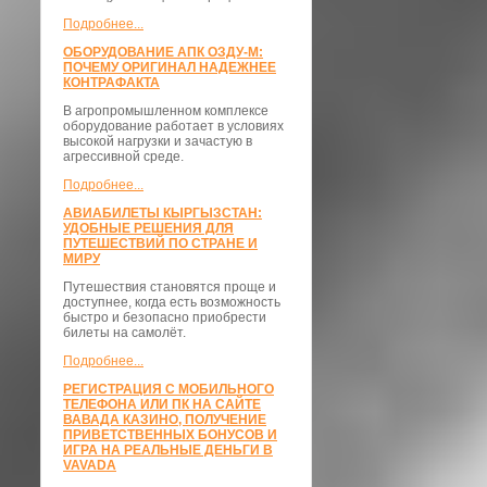
Подробнее...
ОБОРУДОВАНИЕ АПК ОЗДУ-М:
ПОЧЕМУ ОРИГИНАЛ НАДЕЖНЕЕ
КОНТРАФАКТА
В агропромышленном комплексе
оборудование работает в условиях
высокой нагрузки и зачастую в
агрессивной среде.
Подробнее...
АВИАБИЛЕТЫ КЫРГЫЗСТАН:
УДОБНЫЕ РЕШЕНИЯ ДЛЯ
ПУТЕШЕСТВИЙ ПО СТРАНЕ И
МИРУ
Путешествия становятся проще и
доступнее, когда есть возможность
быстро и безопасно приобрести
билеты на самолёт.
Подробнее...
РЕГИСТРАЦИЯ С МОБИЛЬНОГО
ТЕЛЕФОНА ИЛИ ПК НА САЙТЕ
ВАВАДА КАЗИНО, ПОЛУЧЕНИЕ
ПРИВЕТСТВЕННЫХ БОНУСОВ И
ИГРА НА РЕАЛЬНЫЕ ДЕНЬГИ В
VAVADA