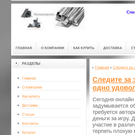
Спе
ГЛАВНАЯ
О КОМПАНИИ
КАК КУПИТЬ
ДОСТАВКА
С
РАЗДЕЛЫ
Главная
Следите за э
Следите за 
Главная
одно удово
О компании
Как купить
Сегодня онлайн 
задумывается об
Доставка
требуется автор
Статьи
деньги за игру. 
Контакты
участие в разли
терпеть плохую 
Каталог