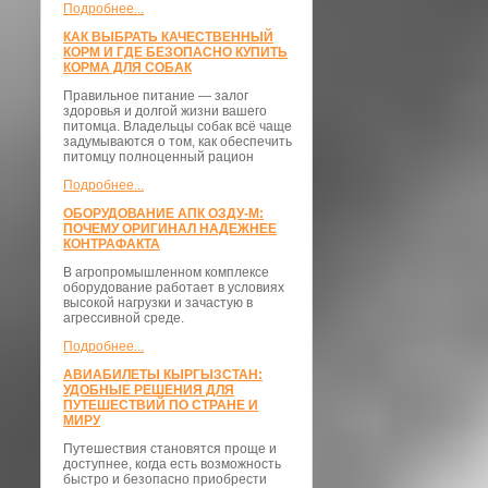
Подробнее...
КАК ВЫБРАТЬ КАЧЕСТВЕННЫЙ
КОРМ И ГДЕ БЕЗОПАСНО КУПИТЬ
КОРМА ДЛЯ СОБАК
Правильное питание — залог
здоровья и долгой жизни вашего
питомца. Владельцы собак всё чаще
задумываются о том, как обеспечить
питомцу полноценный рацион
Подробнее...
ОБОРУДОВАНИЕ АПК ОЗДУ-М:
ПОЧЕМУ ОРИГИНАЛ НАДЕЖНЕЕ
КОНТРАФАКТА
В агропромышленном комплексе
оборудование работает в условиях
высокой нагрузки и зачастую в
агрессивной среде.
Подробнее...
АВИАБИЛЕТЫ КЫРГЫЗСТАН:
УДОБНЫЕ РЕШЕНИЯ ДЛЯ
ПУТЕШЕСТВИЙ ПО СТРАНЕ И
МИРУ
Путешествия становятся проще и
доступнее, когда есть возможность
быстро и безопасно приобрести