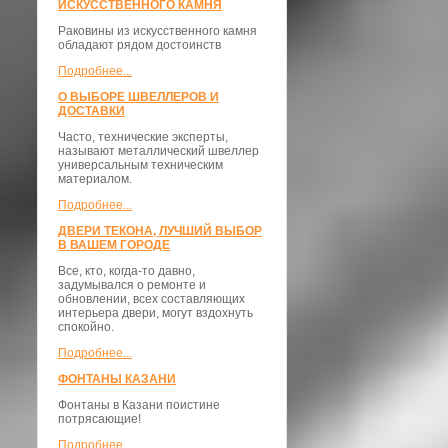
ИСКУССТВЕННОГО КАМНЯ
Раковины из искусственного камня
обладают рядом достоинств
Подробнее...
О ВЫБОРЕ ШВЕЛЛЕРОВ И
ДОСТАВКИ
​Часто, технические эксперты,
называют металлический швеллер
универсальным техническим
материалом.
Подробнее...
ДВЕРИ ТЕКОНА, ЛУЧШИЙ ВЫБОР
В ВАШЕМ ГОРОДЕ
Все, кто, когда-то давно,
задумывался о ремонте и
обновлении, всех составляющих
интерьера двери, могут вздохнуть
спокойно.
Подробнее...
ФОНТАНЫ КАЗАНИ
Фонтаны в Казани поистине
потрясающие!
Подробнее...