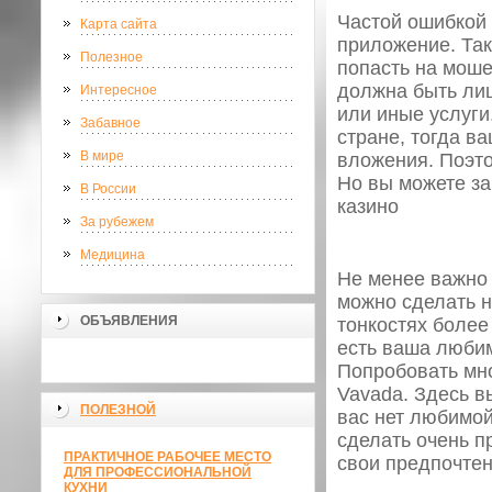
Частой ошибкой 
Карта сайта
приложение. Так
Полезное
попасть на моше
должна быть лиц
Интересное
или иные услуги
Забавное
стране, тогда в
В мире
вложения. Поэто
Но вы можете з
В России
казино
За рубежем
Медицина
Не менее важно 
можно сделать н
ОБЪЯВЛЕНИЯ
тонкостях более
есть ваша любим
Попробовать мно
Vavada. Здесь в
ПОЛЕЗНОЙ
вас нет любимой
сделать очень п
ПРАКТИЧНОЕ РАБОЧЕЕ МЕСТО
свои предпочтен
ДЛЯ ПРОФЕССИОНАЛЬНОЙ
КУХНИ