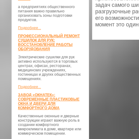
задач самого ши
а предприятиях общественного
разгрузочные р
питания важно правильно
организовать зоны подготовки
его возможности
продуктов.
момент это один
Подробнее...
ПРОФЕССИОНАЛЬНЫЙ РЕМОНТ
СУШИЛОК ДЛЯ РУК:
ВОССТАНОВЛЕНИЕ РАБОТЫ
ОБОРУДОВАНИЯ
Электрические сушилки для рук
активно используются в торговых
центрах, офисах, ресторанах,
медицинских учреждениях,
гостиницах и других общественных
помещениях.
Подробнее...
ЗАВОД «ОКНАТЕК»:
СОВРЕМЕННЫЕ ПЛАСТИКОВЫЕ
ОКНА И ДВЕРИ ДЛЯ
КОМФОРТНОГО ДОМА
Качественные оконные и дверные
конструкции играют важную роль в
создании комфортного
микроклимата в доме, квартире или
коммерческом помещении.