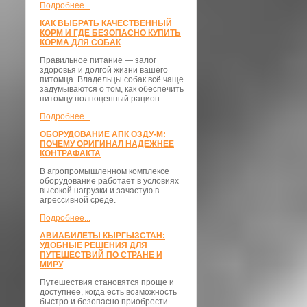
Подробнее...
КАК ВЫБРАТЬ КАЧЕСТВЕННЫЙ
КОРМ И ГДЕ БЕЗОПАСНО КУПИТЬ
КОРМА ДЛЯ СОБАК
Правильное питание — залог
здоровья и долгой жизни вашего
питомца. Владельцы собак всё чаще
задумываются о том, как обеспечить
питомцу полноценный рацион
Подробнее...
ОБОРУДОВАНИЕ АПК ОЗДУ-М:
ПОЧЕМУ ОРИГИНАЛ НАДЕЖНЕЕ
КОНТРАФАКТА
В агропромышленном комплексе
оборудование работает в условиях
высокой нагрузки и зачастую в
агрессивной среде.
Подробнее...
АВИАБИЛЕТЫ КЫРГЫЗСТАН:
УДОБНЫЕ РЕШЕНИЯ ДЛЯ
ПУТЕШЕСТВИЙ ПО СТРАНЕ И
МИРУ
Путешествия становятся проще и
доступнее, когда есть возможность
быстро и безопасно приобрести