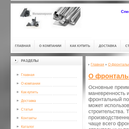
Спе
ГЛАВНАЯ
О КОМПАНИИ
КАК КУПИТЬ
ДОСТАВКА
С
РАЗДЕЛЫ
Главная
О фронтальн
О фронталь
Главная
О компании
Основные преиму
Как купить
маневренность и
фронтальный пог
Доставка
может использов
Статьи
строительства. 
производственны
Контакты
чаще всего фрон
Каталог