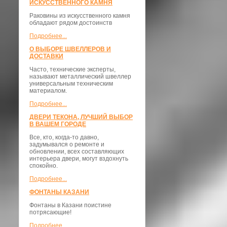
ИСКУССТВЕННОГО КАМНЯ
Раковины из искусственного камня
обладают рядом достоинств
Подробнее...
О ВЫБОРЕ ШВЕЛЛЕРОВ И
ДОСТАВКИ
​Часто, технические эксперты,
называют металлический швеллер
универсальным техническим
материалом.
Подробнее...
ДВЕРИ ТЕКОНА, ЛУЧШИЙ ВЫБОР
В ВАШЕМ ГОРОДЕ
Все, кто, когда-то давно,
задумывался о ремонте и
обновлении, всех составляющих
интерьера двери, могут вздохнуть
спокойно.
Подробнее...
ФОНТАНЫ КАЗАНИ
Фонтаны в Казани поистине
потрясающие!
Подробнее...