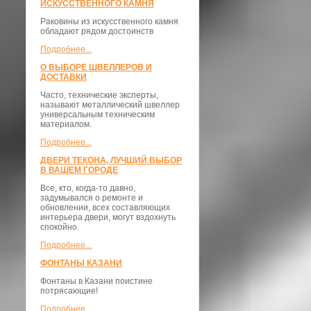
ИСКУССТВЕННОГО КАМНЯ
Раковины из искусственного камня
обладают рядом достоинств
Подробнее...
О ВЫБОРЕ ШВЕЛЛЕРОВ И
ДОСТАВКИ
​Часто, технические эксперты,
называют металлический швеллер
универсальным техническим
материалом.
Подробнее...
ДВЕРИ ТЕКОНА, ЛУЧШИЙ ВЫБОР
В ВАШЕМ ГОРОДЕ
Все, кто, когда-то давно,
задумывался о ремонте и
обновлении, всех составляющих
интерьера двери, могут вздохнуть
спокойно.
Подробнее...
ФОНТАНЫ КАЗАНИ
Фонтаны в Казани поистине
потрясающие!
Подробнее...