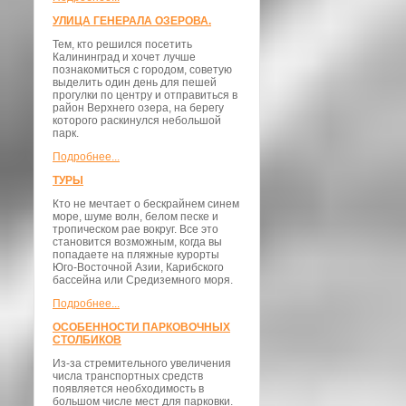
УЛИЦА ГЕНЕРАЛА ОЗЕРОВА.
Тем, кто решился посетить
Калининград и хочет лучше
познакомиться с городом, советую
выделить один день для пешей
прогулки по центру и отправиться в
район Верхнего озера, на берегу
которого раскинулся небольшой
парк.
Подробнее...
ТУРЫ
Кто не мечтает о бескрайнем синем
море, шуме волн, белом песке и
тропическом рае вокруг. Все это
становится возможным, когда вы
попадаете на пляжные курорты
Юго-Восточной Азии, Карибского
бассейна или Средиземного моря.
Подробнее...
ОСОБЕННОСТИ ПАРКОВОЧНЫХ
СТОЛБИКОВ
Из-за стремительного увеличения
числа транспортных средств
появляется необходимость в
большом числе мест для парковки.