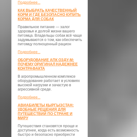
Подробнее...
КАК ВЫБРАТЬ КАЧЕСТВЕННЫЙ
КОРМ И ГДЕ БЕЗОПАСНО КУПИТЬ
КОРМА ДЛЯ СОБАК
Правильное питание — залог
здоровья и долгой жизни вашего
питомца. Владельцы собак всё чаще
задумываются о том, как обеспечить
питомцу полноценный рацион
Подробнее...
ОБОРУДОВАНИЕ АПК ОЗДУ-М:
ПОЧЕМУ ОРИГИНАЛ НАДЕЖНЕЕ
КОНТРАФАКТА
В агропромышленном комплексе
оборудование работает в условиях
высокой нагрузки и зачастую в
агрессивной среде.
Подробнее...
АВИАБИЛЕТЫ КЫРГЫЗСТАН:
УДОБНЫЕ РЕШЕНИЯ ДЛЯ
ПУТЕШЕСТВИЙ ПО СТРАНЕ И
МИРУ
Путешествия становятся проще и
доступнее, когда есть возможность
быстро и безопасно приобрести