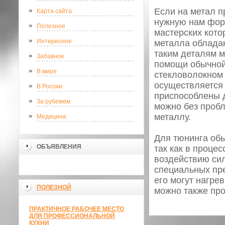
Если на метал п
Карта сайта
нужную нам форм
Полезное
мастерских кото
Интересное
металла обладаю
таким деталям м
Забавное
помощи обычной 
В мире
стекловолокном 
осуществляется 
В России
приспособлены д
За рубежем
можно без пробл
металлу.
Медицина
Для тюнинга обы
ОБЪЯВЛЕНИЯ
так как в проце
воздействию сил
специальных пр
его могут нагре
ПОЛЕЗНОЙ
можно также про
ПРАКТИЧНОЕ РАБОЧЕЕ МЕСТО
ДЛЯ ПРОФЕССИОНАЛЬНОЙ
КУХНИ