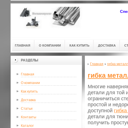
Спе
ГЛАВНАЯ
О КОМПАНИИ
КАК КУПИТЬ
ДОСТАВКА
С
РАЗДЕЛЫ
Главная
гибка метал
гибка метал
Главная
О компании
Многие наверняк
Как купить
детали для той 
ограничиться ст
Доставка
простой и недор
Статьи
доступной
гибка
детали для тюни
Контакты
получить прост
Каталог