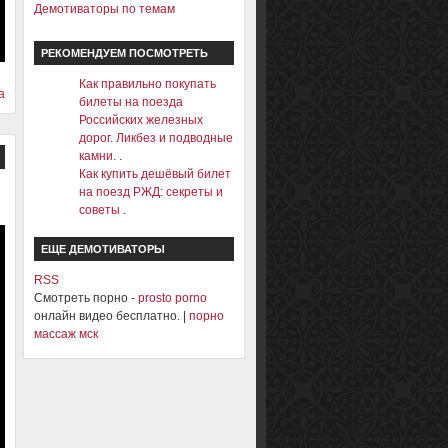
Демотиваторы по темам
РЕКОМЕНДУЕМ ПОСМОТРЕТЬ
Как правильно покупать
а
билеты на поезда
Российских железных
дорог. Ликбез и подводные
камни.
.
Как купить дешёвый билет
на поезд РЖД: секреты и
советы
.
ЕЩЕ ДЕМОТИВАТОРЫ
RSS
Смотреть порно -
prosto porno
онлайн видео бесплатно. |
порно
массаж мск