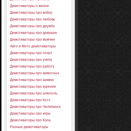
Демотиваторы о жизни
Демотиваторы про войну
Демотиваторы про любовь
Демотиваторы про дружбу
Демотиваторы про девушек
Демотиваторы про мужчин
Авто и Мото демотиваторы
Демотиваторы про спорт
Демотиваторы про учебу
Демотиваторы про работу
Демотиваторы про животных
Демотиваторы про армию
Демотиваторы про курение
Демотиваторы про алкоголь
Демотиваторы про Котэ
Демотиваторы про Челябинск
Демотиваторы про игры
Демотиваторы про Кэпа
Разные демотиваторы