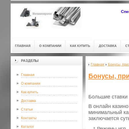
Спе
ГЛАВНАЯ
О КОМПАНИИ
КАК КУПИТЬ
ДОСТАВКА
С
РАЗДЕЛЫ
Главная
Бонусы, приз
Бонусы, при
Главная
О компании
Как купить
Большие ставки 
Доставка
В онлайн казино
Статьи
минимальный кап
заключается сут
Контакты
Каталог
Режимы игр.