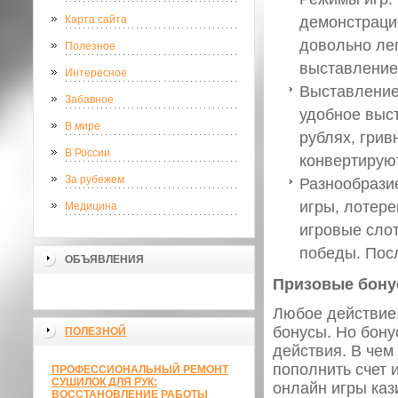
Карта сайта
демонстраци
довольно лег
Полезное
выставление
Интересное
Выставление 
Забавное
удобное выст
В мире
рублях, грив
В России
конвертирую
За рубежем
Разнообразие
игры, лотере
Медицина
игровые слот
победы. Посл
ОБЪЯВЛЕНИЯ
Призовые бон
Любое действие,
бонусы. Но бону
ПОЛЕЗНОЙ
действия. В чем
пополнить счет 
ПРОФЕССИОНАЛЬНЫЙ РЕМОНТ
СУШИЛОК ДЛЯ РУК:
онлайн игры каз
ВОССТАНОВЛЕНИЕ РАБОТЫ