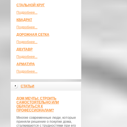
СТАЛЬНОЙ КРУГ
Подробнее...
КВАДРАТ
Подробнее...
ДОРОЖНАЯ СЕТКА
Подробнее...
ДВУТАВР
Подробнее...
АРМАТУРА
Подробнее...
СТАТЬИ
ДОМ МЕЧТЫ: СТРОИТЬ
САМОСТОЯТЕЛЬНО ИЛИ
ОБРАТИТЬСЯ К
ПРОФЕССИОНАЛАМ?
Многие современные люди, которые
приняли решение о покупке дома,
сталкиваются с трудностями при его