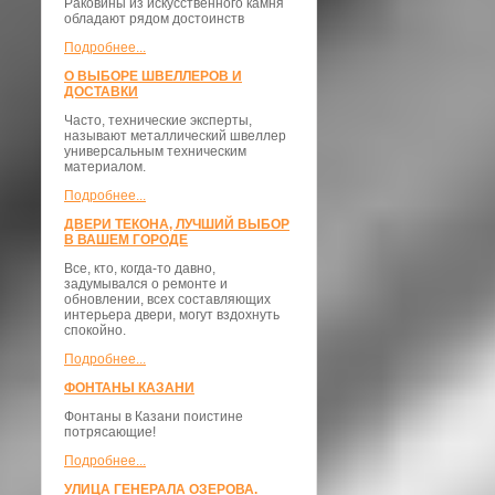
Раковины из искусственного камня
обладают рядом достоинств
Подробнее...
О ВЫБОРЕ ШВЕЛЛЕРОВ И
ДОСТАВКИ
​Часто, технические эксперты,
называют металлический швеллер
универсальным техническим
материалом.
Подробнее...
ДВЕРИ ТЕКОНА, ЛУЧШИЙ ВЫБОР
В ВАШЕМ ГОРОДЕ
Все, кто, когда-то давно,
задумывался о ремонте и
обновлении, всех составляющих
интерьера двери, могут вздохнуть
спокойно.
Подробнее...
ФОНТАНЫ КАЗАНИ
Фонтаны в Казани поистине
потрясающие!
Подробнее...
УЛИЦА ГЕНЕРАЛА ОЗЕРОВА.