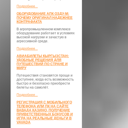
Подробнее...
ОБОРУДОВАНИЕ АПК ОЗДУ-М:
ПОЧЕМУ ОРИГИНАЛ НАДЕЖНЕЕ
КОНТРАФАКТА
В агропромышленном комплексе
оборудование работает в условиях
высокой нагрузки и зачастую в
агрессивной среде.
Подробнее...
АВИАБИЛЕТЫ КЫРГЫЗСТАН:
УДОБНЫЕ РЕШЕНИЯ ДЛЯ
ПУТЕШЕСТВИЙ ПО СТРАНЕ И
МИРУ
Путешествия становятся проще и
доступнее, когда есть возможность
быстро и безопасно приобрести
билеты на самолёт.
Подробнее...
РЕГИСТРАЦИЯ С МОБИЛЬНОГО
ТЕЛЕФОНА ИЛИ ПК НА САЙТЕ
ВАВАДА КАЗИНО, ПОЛУЧЕНИЕ
ПРИВЕТСТВЕННЫХ БОНУСОВ И
ИГРА НА РЕАЛЬНЫЕ ДЕНЬГИ В
VAVADA