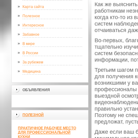
Как же выяснить
Карта сайта
работникам нез
Полезное
когда кто-то из
систем наблюден
Интересное
отчаиваться даж
Забавное
Во-первых, благ
В мире
тщательно изучи
систем безопасн
В России
информации, по
За рубежем
Третьим шагом п
Медицина
для получения к
возникшими у ва
профессионалы 
ОБЪЯВЛЕНИЯ
выездной осмотр
видеонаблюдения
правильно устан
Поэтому не спеш
ПОЛЕЗНОЙ
предложат, пусть
ПРАКТИЧНОЕ РАБОЧЕЕ МЕСТО
Даже если ваш б
ДЛЯ ПРОФЕССИОНАЛЬНОЙ
КУХНИ