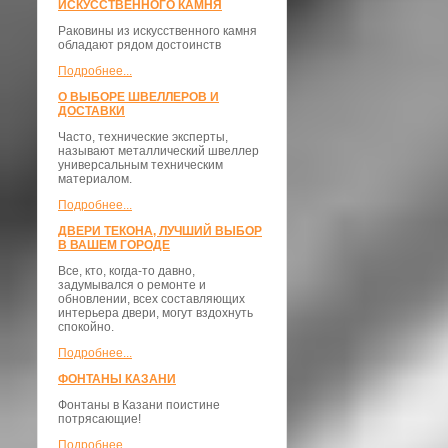
ИСКУССТВЕННОГО КАМНЯ
Раковины из искусственного камня
обладают рядом достоинств
Подробнее...
О ВЫБОРЕ ШВЕЛЛЕРОВ И
ДОСТАВКИ
​Часто, технические эксперты,
называют металлический швеллер
универсальным техническим
материалом.
Подробнее...
ДВЕРИ ТЕКОНА, ЛУЧШИЙ ВЫБОР
В ВАШЕМ ГОРОДЕ
Все, кто, когда-то давно,
задумывался о ремонте и
обновлении, всех составляющих
интерьера двери, могут вздохнуть
спокойно.
Подробнее...
ФОНТАНЫ КАЗАНИ
Фонтаны в Казани поистине
потрясающие!
Подробнее...