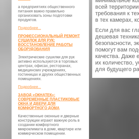
минимальное кол
всей территории
а предприятиях общественного
питания важно правильно
требования к те
организовать зоны подготовки
в тех камерах, 
продуктов.
Подробнее...
Если для вас гл
дешевая техника
ПРОФЕССИОНАЛЬНЫЙ РЕМОНТ
СУШИЛОК ДЛЯ РУК:
безопасности, 
ВОССТАНОВЛЕНИЕ РАБОТЫ
помогут вам по
ОБОРУДОВАНИЯ
качества. Даже 
Электрические сушилки для рук
активно используются в торговых
их количество, 
центрах, офисах, ресторанах,
для будущего р
медицинских учреждениях,
гостиницах и других общественных
помещениях.
Подробнее...
ЗАВОД «ОКНАТЕК»:
СОВРЕМЕННЫЕ ПЛАСТИКОВЫЕ
ОКНА И ДВЕРИ ДЛЯ
КОМФОРТНОГО ДОМА
Качественные оконные и дверные
конструкции играют важную роль в
создании комфортного
микроклимата в доме, квартире или
коммерческом помещении.