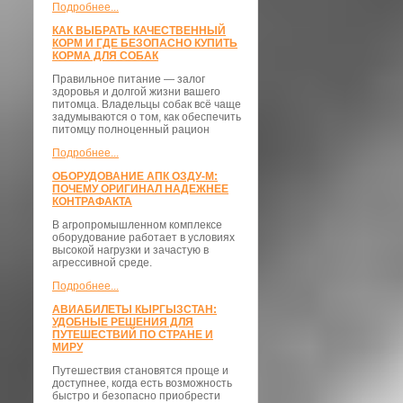
Подробнее...
КАК ВЫБРАТЬ КАЧЕСТВЕННЫЙ
КОРМ И ГДЕ БЕЗОПАСНО КУПИТЬ
КОРМА ДЛЯ СОБАК
Правильное питание — залог
здоровья и долгой жизни вашего
питомца. Владельцы собак всё чаще
задумываются о том, как обеспечить
питомцу полноценный рацион
Подробнее...
ОБОРУДОВАНИЕ АПК ОЗДУ-М:
ПОЧЕМУ ОРИГИНАЛ НАДЕЖНЕЕ
КОНТРАФАКТА
В агропромышленном комплексе
оборудование работает в условиях
высокой нагрузки и зачастую в
агрессивной среде.
Подробнее...
АВИАБИЛЕТЫ КЫРГЫЗСТАН:
УДОБНЫЕ РЕШЕНИЯ ДЛЯ
ПУТЕШЕСТВИЙ ПО СТРАНЕ И
МИРУ
Путешествия становятся проще и
доступнее, когда есть возможность
быстро и безопасно приобрести