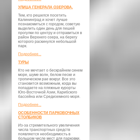
УЛИЦА ГЕНЕРАЛА ОЗЕРОВА.
Тем, кто решился посетить
Калининград и хочет лучше
познакомиться с городом, советую
выделить один день для пешей
прогулки по центру и отправиться в
район Верхнего озера, на берегу
которого раскинулся небольшой
парк.
Подробнее...
ТУРЫ
Кто не мечтает о бескрайнем синем
море, шуме волн, белом песке и
тропическом рае вокруг. Все это
становится возможным, когда вы
попадаете на пляжные курорты
Юго-Восточной Азии, Карибского
бассейна или Средиземного моря.
Подробнее...
ОСОБЕННОСТИ ПАРКОВОЧНЫХ
СТОЛБИКОВ
Из-за стремительного увеличения
числа транспортных средств
появляется необходимость в
большом числе мест для парковки.