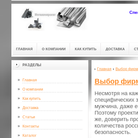
Спе
ГЛАВНАЯ
О КОМПАНИИ
КАК КУПИТЬ
ДОСТАВКА
С
РАЗДЕЛЫ
Главная
Выбор фирм
Выбор фирм
Главная
О компании
Несмотря на ка
Как купить
специфических з
мужчина, даже е
Доставка
Поэтому проекти
Статьи
же, доверить пр
количества росс
Контакты
безопасность.
Каталог