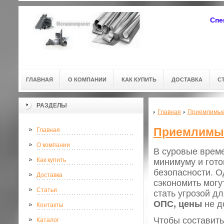
Спе
ГЛАВНАЯ
О КОМПАНИИ
КАК КУПИТЬ
ДОСТАВКА
С
РАЗДЕЛЫ
Главная
Приемлимые
Приемлимы
Главная
О компании
В суровые време
Как купить
минимуму и гото
безопасности. О
Доставка
сэкономить могу
Статьи
стать угрозой д
ОПС, цены
не д
Контакты
Чтобы составить
Каталог