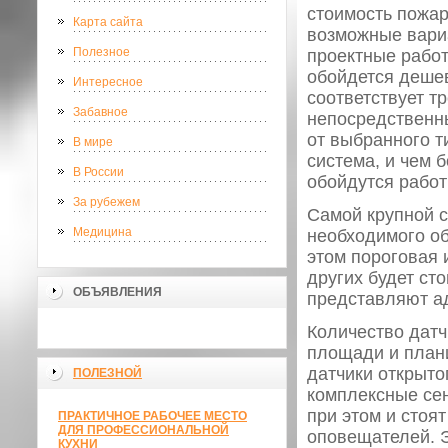
стоимость пожар
Карта сайта
возможные вари
Полезное
проектные работ
обойдется дешев
Интересное
соответствует т
Забавное
непосредствен
от выбранного т
В мире
система, и чем 
В России
обойдутся работ
За рубежем
Самой крупной с
Медицина
необходимого о
этом пороговая 
других будет ст
ОБЪЯВЛЕНИЯ
представляют а
Количество датч
площади и плани
датчики открыто
ПОЛЕЗНОЙ
комплексные сен
при этом и стоя
ПРАКТИЧНОЕ РАБОЧЕЕ МЕСТО
ДЛЯ ПРОФЕССИОНАЛЬНОЙ
оповещателей. Э
КУХНИ