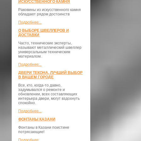
ИСКУССТВЕННОГО КАМНЯ
Раковины из искусственного камня
обладают рядом достоинств
Подробнее...
О ВЫБОРЕ ШВЕЛЛЕРОВ И
ДОСТАВКИ
​Часто, технические эксперты,
называют металлический швеллер
универсальным техническим
материалом.
Подробнее...
ДВЕРИ ТЕКОНА, ЛУЧШИЙ ВЫБОР
В ВАШЕМ ГОРОДЕ
Все, кто, когда-то давно,
задумывался о ремонте и
обновлении, всех составляющих
интерьера двери, могут вздохнуть
спокойно.
Подробнее...
ФОНТАНЫ КАЗАНИ
Фонтаны в Казани поистине
потрясающие!
Подробнее...