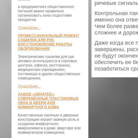
речевые сигналы
а предприятиях общественного
питания важно правильно
Контрольная пан
организовать зоны подготовки
именно она отве
продуктов.
Чем более разве
Подробнее...
сложнее и дорож
ПРОФЕССИОНАЛЬНЫЙ РЕМОНТ
СУШИЛОК ДЛЯ РУК:
Даже когда все 
ВОССТАНОВЛЕНИЕ РАБОТЫ
завершены, рас
ОБОРУДОВАНИЯ
не будут оконче
Электрические сушилки для рук
активно используются в торговых
обеспечить ее б
центрах, офисах, ресторанах,
позаботиться ср
медицинских учреждениях,
гостиницах и других общественных
помещениях.
Подробнее...
ЗАВОД «ОКНАТЕК»:
СОВРЕМЕННЫЕ ПЛАСТИКОВЫЕ
ОКНА И ДВЕРИ ДЛЯ
КОМФОРТНОГО ДОМА
Качественные оконные и дверные
конструкции играют важную роль в
создании комфортного
микроклимата в доме, квартире или
коммерческом помещении.