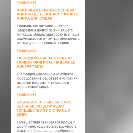
Подробнее...
КАК ВЫБРАТЬ КАЧЕСТВЕННЫЙ
КОРМ И ГДЕ БЕЗОПАСНО КУПИТЬ
КОРМА ДЛЯ СОБАК
Правильное питание — залог
здоровья и долгой жизни вашего
питомца. Владельцы собак всё чаще
задумываются о том, как обеспечить
питомцу полноценный рацион
Подробнее...
ОБОРУДОВАНИЕ АПК ОЗДУ-М:
ПОЧЕМУ ОРИГИНАЛ НАДЕЖНЕЕ
КОНТРАФАКТА
В агропромышленном комплексе
оборудование работает в условиях
высокой нагрузки и зачастую в
агрессивной среде.
Подробнее...
АВИАБИЛЕТЫ КЫРГЫЗСТАН:
УДОБНЫЕ РЕШЕНИЯ ДЛЯ
ПУТЕШЕСТВИЙ ПО СТРАНЕ И
МИРУ
Путешествия становятся проще и
доступнее, когда есть возможность
быстро и безопасно приобрести