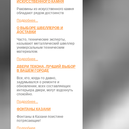
ИСКУССТВЕННОГО КАМНЯ
Раковины из искусственного камня
обладают рядом достоинств
Подробнее...
О ВЫБОРЕ ШВЕЛЛЕРОВ И
ДОСТАВКИ
​Часто, технические эксперты,
называют металлический швеллер
универсальным техническим
материалом.
Подробнее...
ДВЕРИ ТЕКОНА, ЛУЧШИЙ ВЫБОР
В ВАШЕМ ГОРОДЕ
Все, кто, когда-то давно,
задумывался о ремонте и
обновлении, всех составляющих
интерьера двери, могут вздохнуть
спокойно.
Подробнее...
ФОНТАНЫ КАЗАНИ
Фонтаны в Казани поистине
потрясающие!
Подробнее...