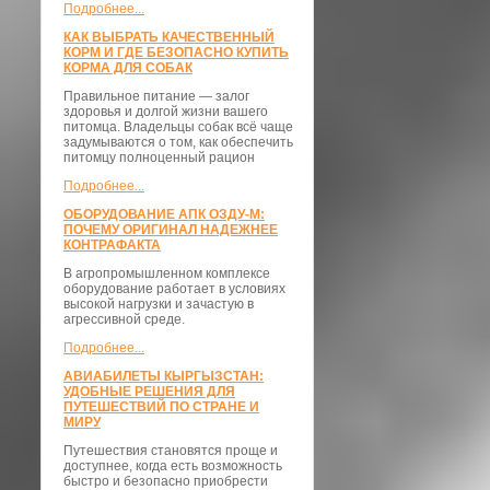
Подробнее...
КАК ВЫБРАТЬ КАЧЕСТВЕННЫЙ
КОРМ И ГДЕ БЕЗОПАСНО КУПИТЬ
КОРМА ДЛЯ СОБАК
Правильное питание — залог
здоровья и долгой жизни вашего
питомца. Владельцы собак всё чаще
задумываются о том, как обеспечить
питомцу полноценный рацион
Подробнее...
ОБОРУДОВАНИЕ АПК ОЗДУ-М:
ПОЧЕМУ ОРИГИНАЛ НАДЕЖНЕЕ
КОНТРАФАКТА
В агропромышленном комплексе
оборудование работает в условиях
высокой нагрузки и зачастую в
агрессивной среде.
Подробнее...
АВИАБИЛЕТЫ КЫРГЫЗСТАН:
УДОБНЫЕ РЕШЕНИЯ ДЛЯ
ПУТЕШЕСТВИЙ ПО СТРАНЕ И
МИРУ
Путешествия становятся проще и
доступнее, когда есть возможность
быстро и безопасно приобрести