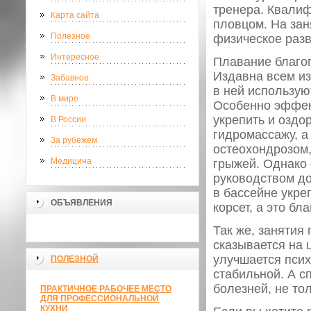
тренера. Квали
Карта сайта
пловцом. На зан
Полезное
физическое разв
Интересное
Плавание благоп
Издавна всем из
Забавное
в ней использую
В мире
Особенно эффек
укрепить и оздо
В России
гидромассажу, а
За рубежем
остеохондрозом,
Медицина
грыжей. Однако 
руководством до
в бассейне укр
ОБЪЯВЛЕНИЯ
корсет, а это б
Так же, занятия
сказывается на 
улучшается псих
ПОЛЕЗНОЙ
стабильной. А с
болезней, не то
ПРАКТИЧНОЕ РАБОЧЕЕ МЕСТО
ДЛЯ ПРОФЕССИОНАЛЬНОЙ
КУХНИ