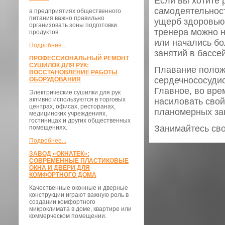
Если вы хотите 
самодеятельност
а предприятиях общественного
питания важно правильно
ущерб здоровью
организовать зоны подготовки
тренера можно н
продуктов.
или начались бо
Подробнее...
занятий в бассе
ПРОФЕССИОНАЛЬНЫЙ РЕМОНТ
СУШИЛОК ДЛЯ РУК:
Плавание положи
ВОССТАНОВЛЕНИЕ РАБОТЫ
сердечнососудис
ОБОРУДОВАНИЯ
Главное, во вре
Электрические сушилки для рук
активно используются в торговых
насиловать свой
центрах, офисах, ресторанах,
планомерных зан
медицинских учреждениях,
гостиницах и других общественных
Занимайтесь сво
помещениях.
Подробнее...
ЗАВОД «ОКНАТЕК»:
СОВРЕМЕННЫЕ ПЛАСТИКОВЫЕ
ОКНА И ДВЕРИ ДЛЯ
КОМФОРТНОГО ДОМА
Качественные оконные и дверные
конструкции играют важную роль в
создании комфортного
микроклимата в доме, квартире или
коммерческом помещении.