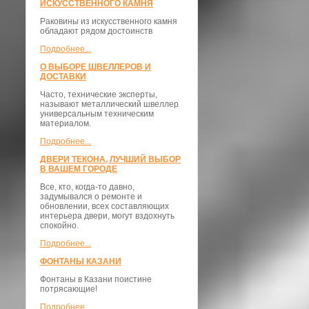
ИСКУССТВЕННОГО КАМНЯ
Раковины из искусственного камня
обладают рядом достоинств
Подробнее...
О ВЫБОРЕ ШВЕЛЛЕРОВ И
ДОСТАВКИ
​Часто, технические эксперты,
называют металлический швеллер
универсальным техническим
материалом.
Подробнее...
ДВЕРИ ТЕКОНА, ЛУЧШИЙ ВЫБОР
В ВАШЕМ ГОРОДЕ
Все, кто, когда-то давно,
задумывался о ремонте и
обновлении, всех составляющих
интерьера двери, могут вздохнуть
спокойно.
Подробнее...
ФОНТАНЫ КАЗАНИ
Фонтаны в Казани поистине
потрясающие!
Подробнее...