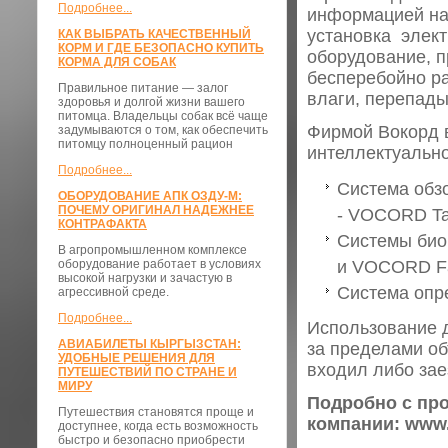
Подробнее...
информацией на
установка элект
КАК ВЫБРАТЬ КАЧЕСТВЕННЫЙ
КОРМ И ГДЕ БЕЗОПАСНО КУПИТЬ
оборудование, п
КОРМА ДЛЯ СОБАК
бесперебойно р
Правильное питание — залог
влаги, перепады 
здоровья и долгой жизни вашего
питомца. Владельцы собак всё чаще
Фирмой Вокорд 
задумываются о том, как обеспечить
питомцу полноценный рацион
интеллектуальн
Подробнее...
Система обз
ОБОРУДОВАНИЕ АПК ОЗДУ-М:
ПОЧЕМУ ОРИГИНАЛ НАДЕЖНЕЕ
- VOCORD Ta
КОНТРАФАКТА
Системы био
В агропромышленном комплексе
оборудование работает в условиях
и VOCORD Fa
высокой нагрузки и зачастую в
Система опр
агрессивной среде.
Подробнее...
Использование д
АВИАБИЛЕТЫ КЫРГЫЗСТАН:
за пределами об
УДОБНЫЕ РЕШЕНИЯ ДЛЯ
входил либо зае
ПУТЕШЕСТВИЙ ПО СТРАНЕ И
МИРУ
Подробно с пр
Путешествия становятся проще и
компании: www.
доступнее, когда есть возможность
быстро и безопасно приобрести