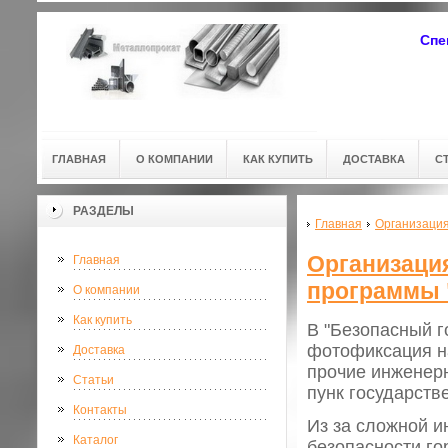
Спе
ГЛАВНАЯ
О КОМПАНИИ
КАК КУПИТЬ
ДОСТАВКА
С
РАЗДЕЛЫ
Главная
Организация
Организаци
Главная
программы 
О компании
Как купить
В "Безопасный г
фотофиксация н
Доставка
прочие инженерн
Статьи
пунк государств
Контакты
Из за сложной 
Каталог
безопасности го