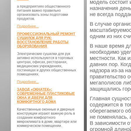
модель состоит 
а предприятиях общественного
назначения день
питания важно правильно
не всегда подд
организовать зоны подготовки
продуктов.
В случае органи
Подробнее...
масштабируемос
ПРОФЕССИОНАЛЬНЫЙ РЕМОНТ
одним из них сч
СУШИЛОК ДЛЯ РУК:
ВОССТАНОВЛЕНИЕ РАБОТЫ
В наше время дл
ОБОРУДОВАНИЯ
необходимо удел
Электрические сушилки для рук
местности. Как 
активно используются в торговых
центрах, офисах, ресторанах,
давних пор. Ког
медицинских учреждениях,
надзора из-за н
гостиницах и других общественных
помещениях.
правительство 
Подробнее...
мегаполисов ли
защищались гор
ЗАВОД «ОКНАТЕК»:
СОВРЕМЕННЫЕ ПЛАСТИКОВЫЕ
ОКНА И ДВЕРИ ДЛЯ
Главная сущност
КОМФОРТНОГО ДОМА
содержится в то
Качественные оконные и дверные
оберегаемого об
конструкции играют важную роль в
не поменялась, 
создании комфортного
микроклимата в доме, квартире или
В зависимости о
коммерческом помещении.
огромной длиной