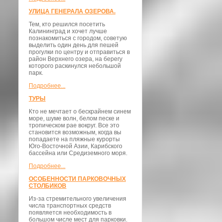
УЛИЦА ГЕНЕРАЛА ОЗЕРОВА.
Тем, кто решился посетить
Калининград и хочет лучше
познакомиться с городом, советую
выделить один день для пешей
прогулки по центру и отправиться в
район Верхнего озера, на берегу
которого раскинулся небольшой
парк.
Подробнее...
ТУРЫ
Кто не мечтает о бескрайнем синем
море, шуме волн, белом песке и
тропическом рае вокруг. Все это
становится возможным, когда вы
попадаете на пляжные курорты
Юго-Восточной Азии, Карибского
бассейна или Средиземного моря.
Подробнее...
ОСОБЕННОСТИ ПАРКОВОЧНЫХ
СТОЛБИКОВ
Из-за стремительного увеличения
числа транспортных средств
появляется необходимость в
большом числе мест для парковки.