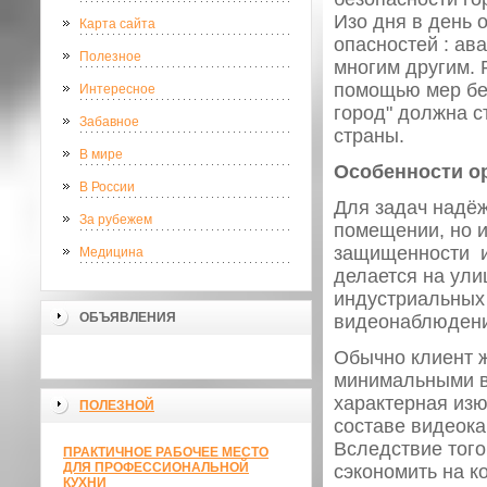
Изо дня в день 
Карта сайта
опасностей : ав
Полезное
многим другим. 
помощью мер бе
Интересное
город" должна с
Забавное
страны.
В мире
Особенности о
В России
Для задач надёж
За рубежем
помещении, но и
защищенности и 
Медицина
делается на ули
индустриальных 
ОБЪЯВЛЕНИЯ
видеонаблюдение
Обычно клиент 
минимальными в
характерная изю
ПОЛЕЗНОЙ
составе видеок
Вследствие тог
ПРАКТИЧНОЕ РАБОЧЕЕ МЕСТО
ДЛЯ ПРОФЕССИОНАЛЬНОЙ
сэкономить на 
КУХНИ