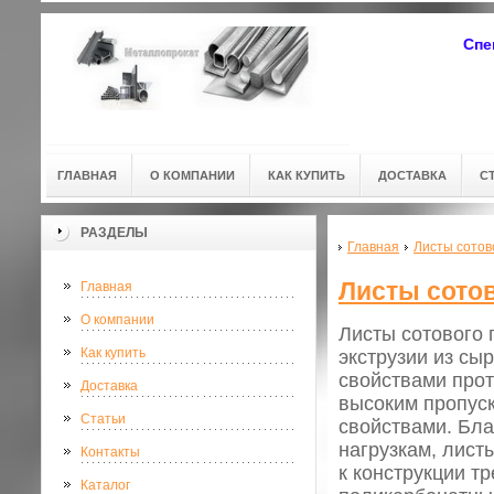
Спе
ГЛАВНАЯ
О КОМПАНИИ
КАК КУПИТЬ
ДОСТАВКА
С
РАЗДЕЛЫ
Главная
Листы сотов
Листы сото
Главная
О компании
Листы сотового
Как купить
экструзии из сы
свойствами прот
Доставка
высоким пропус
Статьи
свойствами. Бла
нагрузкам, лист
Контакты
к конструкции т
Каталог