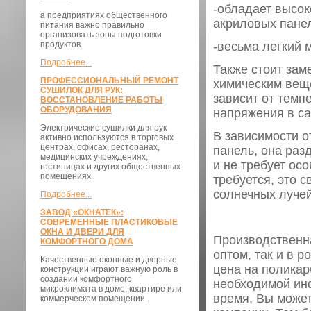
-обладает высок
а предприятиях общественного
акриловых панел
питания важно правильно
организовать зоны подготовки
продуктов.
-весьма легкий 
Подробнее...
Также стоит зам
ПРОФЕССИОНАЛЬНЫЙ РЕМОНТ
химическим вещ
СУШИЛОК ДЛЯ РУК:
зависит от темп
ВОССТАНОВЛЕНИЕ РАБОТЫ
ОБОРУДОВАНИЯ
напряжения в са
Электрические сушилки для рук
В зависимости о
активно используются в торговых
центрах, офисах, ресторанах,
панель, она раз
медицинских учреждениях,
и не требует ос
гостиницах и других общественных
помещениях.
требуется, это 
солнечных лучей
Подробнее...
ЗАВОД «ОКНАТЕК»:
СОВРЕМЕННЫЕ ПЛАСТИКОВЫЕ
ОКНА И ДВЕРИ ДЛЯ
Производственн
КОМФОРТНОГО ДОМА
оптом, так и в 
Качественные оконные и дверные
цена на полика
конструкции играют важную роль в
создании комфортного
необходимой ин
микроклимата в доме, квартире или
время, Вы может
коммерческом помещении.