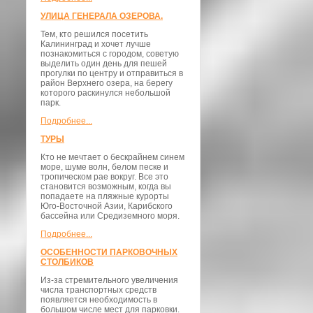
УЛИЦА ГЕНЕРАЛА ОЗЕРОВА.
Тем, кто решился посетить
Калининград и хочет лучше
познакомиться с городом, советую
выделить один день для пешей
прогулки по центру и отправиться в
район Верхнего озера, на берегу
которого раскинулся небольшой
парк.
Подробнее...
ТУРЫ
Кто не мечтает о бескрайнем синем
море, шуме волн, белом песке и
тропическом рае вокруг. Все это
становится возможным, когда вы
попадаете на пляжные курорты
Юго-Восточной Азии, Карибского
бассейна или Средиземного моря.
Подробнее...
ОСОБЕННОСТИ ПАРКОВОЧНЫХ
СТОЛБИКОВ
Из-за стремительного увеличения
числа транспортных средств
появляется необходимость в
большом числе мест для парковки.