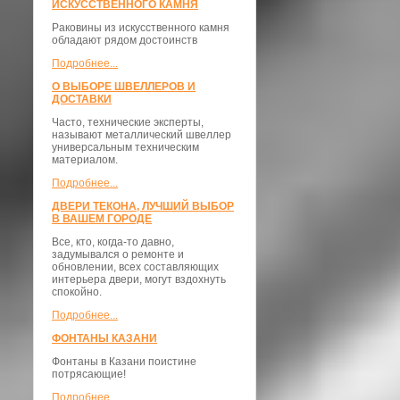
ИСКУССТВЕННОГО КАМНЯ
Раковины из искусственного камня
обладают рядом достоинств
Подробнее...
О ВЫБОРЕ ШВЕЛЛЕРОВ И
ДОСТАВКИ
​Часто, технические эксперты,
называют металлический швеллер
универсальным техническим
материалом.
Подробнее...
ДВЕРИ ТЕКОНА, ЛУЧШИЙ ВЫБОР
В ВАШЕМ ГОРОДЕ
Все, кто, когда-то давно,
задумывался о ремонте и
обновлении, всех составляющих
интерьера двери, могут вздохнуть
спокойно.
Подробнее...
ФОНТАНЫ КАЗАНИ
Фонтаны в Казани поистине
потрясающие!
Подробнее...