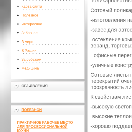
поликарбонатны
Карта сайта
Сотовый полика
Полезное
-изготовления н
Интересное
-завес для автос
Забавное
-остекление кры
В мире
веранд, торговы
В России
- офисные перег
За рубежем
-уличные констр
Медицина
Сотовые листы 
перекрытий очен
ОБЪЯВЛЕНИЯ
прозрачность ли
К свойствам лис
-высокую светоп
ПОЛЕЗНОЙ
-высокие тепло
ПРАКТИЧНОЕ РАБОЧЕЕ МЕСТО
-хорошо поддает
ДЛЯ ПРОФЕССИОНАЛЬНОЙ
КУХНИ