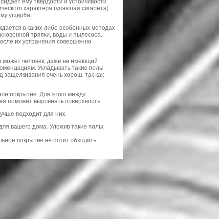
придает ему твердости и устойчивости
ческого характера (упавшая сигарета)
ему ущерба.
уждается в каких-либо особенных методах
ыкновенной тряпки, воды и пылесоса.
 после их устранения совершенно
го может человек, даже не имеющий
комендациям. Укладывать такие полы
д защелкивания очень хорош, так как
ое покрытие. Для этого между
ая поможет выровнять поверхность.
лучше подходит для них.
для вашего дома. Уложив такие полы,
льное покрытие не стоит обходить