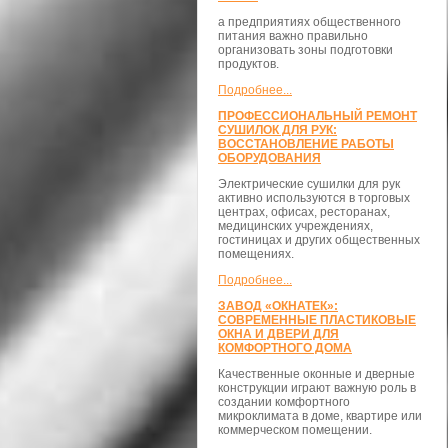
а предприятиях общественного
питания важно правильно
организовать зоны подготовки
продуктов.
Подробнее...
ПРОФЕССИОНАЛЬНЫЙ РЕМОНТ
СУШИЛОК ДЛЯ РУК:
ВОССТАНОВЛЕНИЕ РАБОТЫ
ОБОРУДОВАНИЯ
Электрические сушилки для рук
активно используются в торговых
центрах, офисах, ресторанах,
медицинских учреждениях,
гостиницах и других общественных
помещениях.
Подробнее...
ЗАВОД «ОКНАТЕК»:
СОВРЕМЕННЫЕ ПЛАСТИКОВЫЕ
ОКНА И ДВЕРИ ДЛЯ
КОМФОРТНОГО ДОМА
Качественные оконные и дверные
конструкции играют важную роль в
создании комфортного
микроклимата в доме, квартире или
коммерческом помещении.