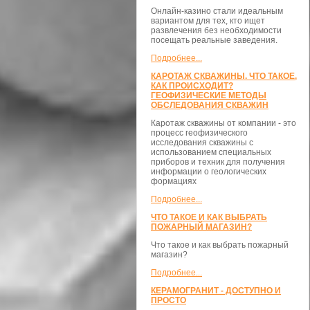
Онлайн-казино стали идеальным
вариантом для тех, кто ищет
развлечения без необходимости
посещать реальные заведения.
Подробнее...
КАРОТАЖ СКВАЖИНЫ. ЧТО ТАКОЕ,
КАК ПРОИСХОДИТ?
ГЕОФИЗИЧЕСКИЕ МЕТОДЫ
ОБСЛЕДОВАНИЯ СКВАЖИН
Каротаж скважины от компании - это
процесс геофизического
исследования скважины с
использованием специальных
приборов и техник для получения
информации о геологических
формациях
Подробнее...
ЧТО ТАКОЕ И КАК ВЫБРАТЬ
ПОЖАРНЫЙ МАГАЗИН?
Что такое и как выбрать пожарный
магазин?
Подробнее...
КЕРАМОГРАНИТ - ДОСТУПНО И
ПРОСТО