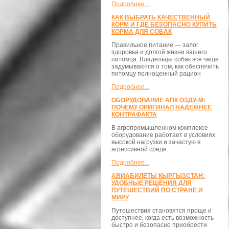
Подробнее...
КАК ВЫБРАТЬ КАЧЕСТВЕННЫЙ
КОРМ И ГДЕ БЕЗОПАСНО КУПИТЬ
КОРМА ДЛЯ СОБАК
Правильное питание — залог
здоровья и долгой жизни вашего
питомца. Владельцы собак всё чаще
задумываются о том, как обеспечить
питомцу полноценный рацион
Подробнее...
ОБОРУДОВАНИЕ АПК ОЗДУ-М:
ПОЧЕМУ ОРИГИНАЛ НАДЕЖНЕЕ
КОНТРАФАКТА
В агропромышленном комплексе
оборудование работает в условиях
высокой нагрузки и зачастую в
агрессивной среде.
Подробнее...
АВИАБИЛЕТЫ КЫРГЫЗСТАН:
УДОБНЫЕ РЕШЕНИЯ ДЛЯ
ПУТЕШЕСТВИЙ ПО СТРАНЕ И
МИРУ
Путешествия становятся проще и
доступнее, когда есть возможность
быстро и безопасно приобрести