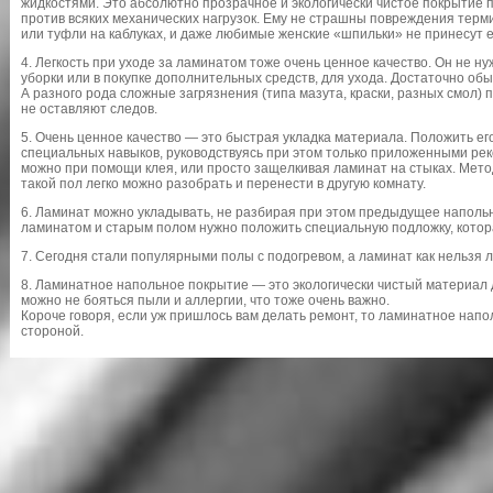
жидкостями. Это абсолютно прозрачное и экологически чистое покрытие 
против всяких механических нагрузок. Ему не страшны повреждения терми
или туфли на каблуках, и даже любимые женские «шпильки» не принесут 
4. Легкость при уходе за ламинатом тоже очень ценное качество. Он не н
уборки или в покупке дополнительных средств, для ухода. Достаточно об
А разного рода сложные загрязнения (типа мазута, краски, разных смол)
не оставляют следов.
5. Очень ценное качество — это быстрая укладка материала. Положить е
специальных навыков, руководствуясь при этом только приложенными ре
можно при помощи клея, или просто защелкивая ламинат на стыках. Мето
такой пол легко можно разобрать и перенести в другую комнату.
6. Ламинат можно укладывать, не разбирая при этом предыдущее напольн
ламинатом и старым полом нужно положить специальную подложку, котор
7. Сегодня стали популярными полы с подогревом, а ламинат как нельзя 
8. Ламинатное напольное покрытие — это экологически чистый материал 
можно не бояться пыли и аллергии, что тоже очень важно.
Короче говоря, если уж пришлось вам делать ремонт, то ламинатное напо
стороной.