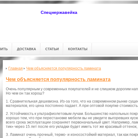
Спецнержавейка
ПИТЬ
ДОСТАВКА
СТАТЬИ
КОНТАКТЫ
Главная
Чем объясняется популярность ламината
Чем объясняется популярность ламината
Очень популярным у современных покупателей и не слишком дорогим на
Но чем он так хорош?
1. Сравнительная дешевизна. Из-за того, что на современном рынке суще
материалов, его цена постоянно падает. А при оптовой покупке стоимос
2. Устойчивость к ультрафиолетовым лучам. Большинство напольных покры
хорошо тем, что при перестановке мебели вы не увидите выгоревших кус
всего срока эксплуатации сохраняет первоначальный цвет. Например, лам
тик» через 15 лет после его укладки будет иметь тот же красивый оттенок,
3. Ламинат очень прочный, термо- и износостойкий материал, так как по