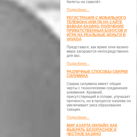
билеты на самолёт.
Подробнее...
РЕГИСТРАЦИЯ С МОБИЛЬНОГО
ТЕЛЕФОНА ИЛИ ПК НА САЙТЕ
ВАВАДА КАЗИНО, ПОЛУЧЕНИЕ
ПРИВЕТСТВЕННЫХ БОНУСОВ И
ИГРА НА РЕАЛЬНЫЕ ДЕНЬГИ В
VAVADA
Представьте, как яркие огни казино
мира загораются непосредственно
для вас.
Подробнее...
РАЗЛИЧНЫЕ СПОСОБЫ СВАРКИ
СИЛУМИНА
Сварка силумина имеет общие
черты с технологиями соединения
алюминия. Кремний,
присутствующий в сплаве, улучшает
прочность, но в процессе нагрева он
увеличивает риск образования
трещин.
Подробнее...
МИР АЗАРТА ОНЛАЙН: КАК
ВЫБРАТЬ БЕЗОПАСНОЕ И
ЧЕСТНОЕ КАЗИНО