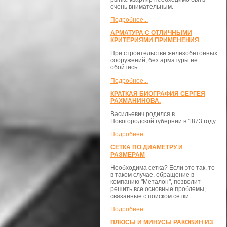
очень внимательным.
Подробнее...
АРМАТУРА С ОТЛИЧНЫМИ
КРИТЕРИЯМИ ПРИМЕНЕНИЯ
При строительстве железобетонных
сооружений, без арматуры не
обойтись.
Подробнее...
КРАТКАЯ БИОГРАФИЯ СЕРГЕЯ
РАХМАНИНОВА.
Васильевич родился в
Новогородской губернии в 1873 году.
Подробнее...
СЕТКА ПО ДИАМЕТРУ И
РАЗМЕРАМ
Необходима сетка? Если это так, то
в таком случае, обращение в
компанию "Металон", позволит
решить все основные проблемы,
связанные с поиском сетки.
Подробнее...
ПЛЮСЫ И МИНУСЫ РАКОВИН ИЗ