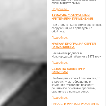
очень внимательным.
Подробнее...
АРМАТУРА С ОТЛИЧНЫМИ
КРИТЕРИЯМИ ПРИМЕНЕНИЯ
При строительстве железобетонных
сооружений, без арматуры не
обойтись.
Подробнее...
КРАТКАЯ БИОГРАФИЯ СЕРГЕЯ
РАХМАНИНОВА.
Васильевич родился в
Новогородской губернии в 1873 году.
Подробнее...
СЕТКА ПО ДИАМЕТРУ И
РАЗМЕРАМ
Необходима сетка? Если это так, то
в таком случае, обращение в
компанию "Металон", позволит
решить все основные проблемы,
связанные с поиском сетки.
Подробнее...
ПЛЮСЫ И МИНУСЫ РАКОВИН ИЗ