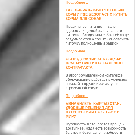
Подробнее...
КАК ВЫБРАТЬ КАЧЕСТВЕННЫЙ
КОРМ И ГДЕ БЕЗОПАСНО КУПИТЬ
КОРМА ДЛЯ СОБАК
Правильное питание — залог
здоровья и долгой жизни вашего
питомца. Владельцы собак всё чаще
задумываются о том, как обеспечить
питомцу полноценный рацион
Подробнее...
ОБОРУДОВАНИЕ АПК ОЗДУ-М:
ПОЧЕМУ ОРИГИНАЛ НАДЕЖНЕЕ
КОНТРАФАКТА
В агропромышленном комплексе
оборудование работает в условиях
высокой нагрузки и зачастую в
агрессивной среде.
Подробнее...
АВИАБИЛЕТЫ КЫРГЫЗСТАН:
УДОБНЫЕ РЕШЕНИЯ ДЛЯ
ПУТЕШЕСТВИЙ ПО СТРАНЕ И
МИРУ
Путешествия становятся проще и
доступнее, когда есть возможность
быстро и безопасно приобрести