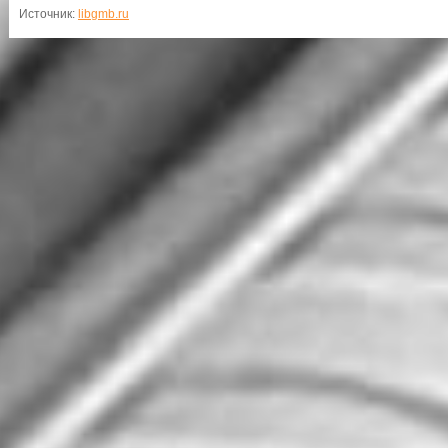
Источник:
libgmb.ru