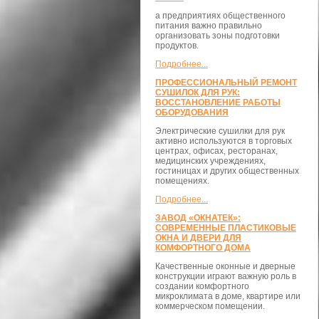
а предприятиях общественного
питания важно правильно
организовать зоны подготовки
продуктов.
Подробнее...
ПРОФЕССИОНАЛЬНЫЙ РЕМОНТ
СУШИЛОК ДЛЯ РУК:
ВОССТАНОВЛЕНИЕ РАБОТЫ
ОБОРУДОВАНИЯ
Электрические сушилки для рук
активно используются в торговых
центрах, офисах, ресторанах,
медицинских учреждениях,
гостиницах и других общественных
помещениях.
Подробнее...
ЗАВОД «ОКНАТЕК»:
СОВРЕМЕННЫЕ ПЛАСТИКОВЫЕ
ОКНА И ДВЕРИ ДЛЯ
КОМФОРТНОГО ДОМА
Качественные оконные и дверные
конструкции играют важную роль в
создании комфортного
микроклимата в доме, квартире или
коммерческом помещении.