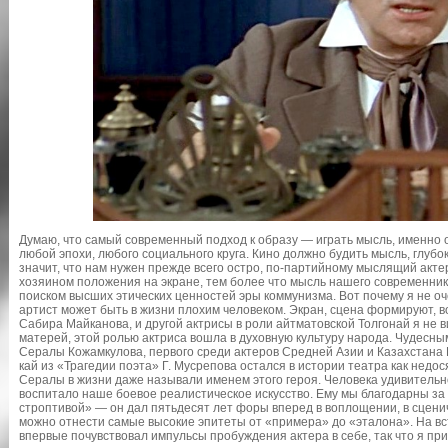
Думаю, что самый современный подход к образу — играть мысль, именно
любой эпохи, любого социального круга. Кино должно будить мысль, глуб
значит, что нам нужен прежде всего остро, по-партийному мыслящий актер
хозяином положения на экране, тем более что мысль нашего современника
поиском высших этических ценностей эры коммунизма. Вот почему я не оч
артист может быть в жизни плохим человеком. Экран, сцена формируют, 
Сабира Майканова, и другой актрисы в роли айтматовской Толгонай я не в
матерей, этой ролью актриса вошла в духовную культуру народа. Чудесны
Сералы Кожамкулова, первого среди актеров Средней Азии и Казахстана 
кай из «Трагедии поэта» Г. Мусрепова остался в истории театра как нед
Сералы в жизни даже называли именем этого героя. Человека удивитель
воспитало наше боевое реалистическое искусство. Ему мы благодарны за
строптивой» — он дал пятьдесят лет форы вперед в воплощении, в сценич
можно отнести самые высокие эпитеты от «примера» до «эталона». На вс
впервые почувствовал импульсы пробуждения актера в себе, так что я п