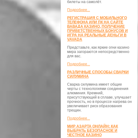
билеты на самолёт.
Подробнее...
РЕГИСТРАЦИЯ С МОБИЛЬНОГО
ТЕЛЕФОНА ИЛИ ПК НА САЙТЕ
ВАВАДА КАЗИНО, ПОЛУЧЕНИЕ
ПРИВЕТСТВЕННЫХ БОНУСОВ И
ИГРА НА РЕАЛЬНЫЕ ДЕНЬГИ В
VAVADA
Представьте, как яркие огни казино
мира загораются непосредственно
для вас.
Подробнее...
РАЗЛИЧНЫЕ СПОСОБЫ СВАРКИ
СИЛУМИНА
Сварка силумина имеет общие
черты с технологиями соединения
алюминия. Кремний,
присутствующий в сплаве, улучшает
прочность, но в процессе нагрева он
увеличивает риск образования
трещин.
Подробнее...
МИР АЗАРТА ОНЛАЙН: КАК
ВЫБРАТЬ БЕЗОПАСНОЕ И
ЧЕСТНОЕ КАЗИНО