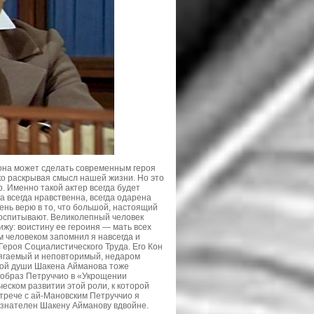
 она может сделать современным героя
око раскрывая смысл нашей жизни. Но это
. Именно такой актер всегда будет
 всегда нравственна, всегда одарена
ень верю в то, что большой, настоящий
воспитывают. Великолепный человек
ижу: воистину ее героиня — мать всех
м человеком запомнил я навсегда и
Героя Социалистического Труда. Его Кон
осягаемый и неповторимый, недаром
ной души Шакена Айманова тоже
 образ Петруччио в «Укрощении
еском развитии этой роли, к которой
трече с ай-Мановским Петруччио я
ризнателен Шакену Айманову вдвойне.