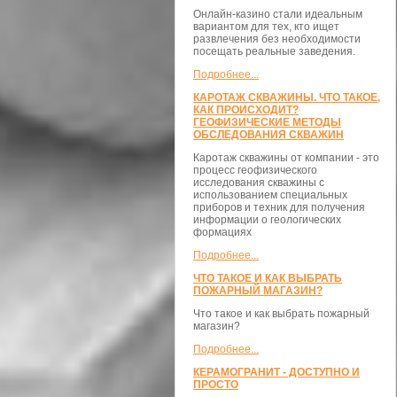
Онлайн-казино стали идеальным
вариантом для тех, кто ищет
развлечения без необходимости
посещать реальные заведения.
Подробнее...
КАРОТАЖ СКВАЖИНЫ. ЧТО ТАКОЕ,
КАК ПРОИСХОДИТ?
ГЕОФИЗИЧЕСКИЕ МЕТОДЫ
ОБСЛЕДОВАНИЯ СКВАЖИН
Каротаж скважины от компании - это
процесс геофизического
исследования скважины с
использованием специальных
приборов и техник для получения
информации о геологических
формациях
Подробнее...
ЧТО ТАКОЕ И КАК ВЫБРАТЬ
ПОЖАРНЫЙ МАГАЗИН?
Что такое и как выбрать пожарный
магазин?
Подробнее...
КЕРАМОГРАНИТ - ДОСТУПНО И
ПРОСТО