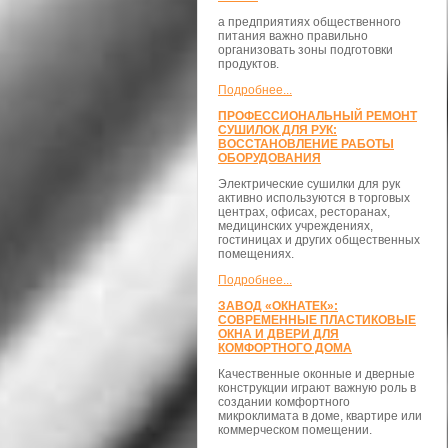
а предприятиях общественного
питания важно правильно
организовать зоны подготовки
продуктов.
Подробнее...
ПРОФЕССИОНАЛЬНЫЙ РЕМОНТ
СУШИЛОК ДЛЯ РУК:
ВОССТАНОВЛЕНИЕ РАБОТЫ
ОБОРУДОВАНИЯ
Электрические сушилки для рук
активно используются в торговых
центрах, офисах, ресторанах,
медицинских учреждениях,
гостиницах и других общественных
помещениях.
Подробнее...
ЗАВОД «ОКНАТЕК»:
СОВРЕМЕННЫЕ ПЛАСТИКОВЫЕ
ОКНА И ДВЕРИ ДЛЯ
КОМФОРТНОГО ДОМА
Качественные оконные и дверные
конструкции играют важную роль в
создании комфортного
микроклимата в доме, квартире или
коммерческом помещении.