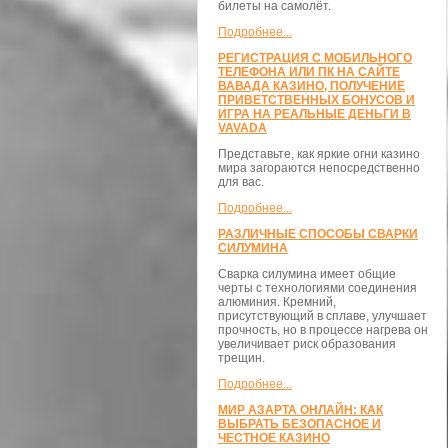
билеты на самолёт.
Подробнее...
РЕГИСТРАЦИЯ С МОБИЛЬНОГО
ТЕЛЕФОНА ИЛИ ПК НА САЙТЕ
ВАВАДА КАЗИНО, ПОЛУЧЕНИЕ
ПРИВЕТСТВЕННЫХ БОНУСОВ И
ИГРА НА РЕАЛЬНЫЕ ДЕНЬГИ В
VAVADA
Представьте, как яркие огни казино
мира загораются непосредственно
для вас.
Подробнее...
РАЗЛИЧНЫЕ СПОСОБЫ СВАРКИ
СИЛУМИНА
Сварка силумина имеет общие
черты с технологиями соединения
алюминия. Кремний,
присутствующий в сплаве, улучшает
прочность, но в процессе нагрева он
увеличивает риск образования
трещин.
Подробнее...
МИР АЗАРТА ОНЛАЙН: КАК
ВЫБРАТЬ БЕЗОПАСНОЕ И
ЧЕСТНОЕ КАЗИНО