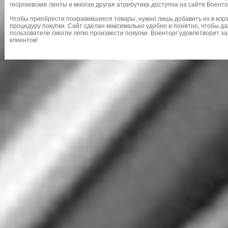
георгиевские ленты и многая другая атрибутика доступна на сайте Военто
Чтобы приобрести понравившиеся товары, нужно лишь добавить их в корз
процедуру покупки. Сайт сделан максимально удобно и понятно, чтобы д
пользователи смогли легко произвести покупки. Военторг удовлетворит 
клиентов!