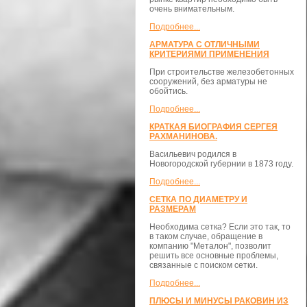
очень внимательным.
Подробнее...
АРМАТУРА С ОТЛИЧНЫМИ
КРИТЕРИЯМИ ПРИМЕНЕНИЯ
При строительстве железобетонных
сооружений, без арматуры не
обойтись.
Подробнее...
КРАТКАЯ БИОГРАФИЯ СЕРГЕЯ
РАХМАНИНОВА.
Васильевич родился в
Новогородской губернии в 1873 году.
Подробнее...
СЕТКА ПО ДИАМЕТРУ И
РАЗМЕРАМ
Необходима сетка? Если это так, то
в таком случае, обращение в
компанию "Металон", позволит
решить все основные проблемы,
связанные с поиском сетки.
Подробнее...
ПЛЮСЫ И МИНУСЫ РАКОВИН ИЗ