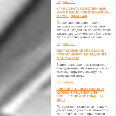
Подробнее...
КАК ВЫБРАТЬ КАЧЕСТВЕННЫЙ
КОРМ И ГДЕ БЕЗОПАСНО КУПИТЬ
КОРМА ДЛЯ СОБАК
Правильное питание — залог
здоровья и долгой жизни вашего
питомца. Владельцы собак всё чаще
задумываются о том, как обеспечить
питомцу полноценный рацион
Подробнее...
ОБОРУДОВАНИЕ АПК ОЗДУ-М:
ПОЧЕМУ ОРИГИНАЛ НАДЕЖНЕЕ
КОНТРАФАКТА
В агропромышленном комплексе
оборудование работает в условиях
высокой нагрузки и зачастую в
агрессивной среде.
Подробнее...
АВИАБИЛЕТЫ КЫРГЫЗСТАН:
УДОБНЫЕ РЕШЕНИЯ ДЛЯ
ПУТЕШЕСТВИЙ ПО СТРАНЕ И
МИРУ
Путешествия становятся проще и
доступнее, когда есть возможность
быстро и безопасно приобрести