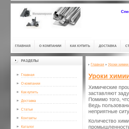
Спе
ГЛАВНАЯ
О КОМПАНИИ
КАК КУПИТЬ
ДОСТАВКА
С
РАЗДЕЛЫ
Главная
Уроки химии
Уроки хими
Главная
О компании
Химические проц
Как купить
заставляют заду
Помимо того, чт
Доставка
Ведь пользован
Статьи
неприятные ситу
Контакты
Количество хими
промышленности,
Каталог