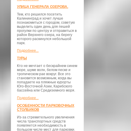
УЛИЦА ГЕНЕРАЛА ОЗЕРОВА.
Тем, кто решился посетить
Калининград и хочет лучше
познакомиться с городом, советую
выделить один день для пешей
прогулки по центру и отправиться в
район Верхнего озера, на берегу
которого раскинулся небольшой
парк.
Подробнее...
ТУРЫ
Кто не мечтает о бескрайнем синем
море, шуме волн, белом песке и
тропическом рае вокруг. Все это
становится возможным, когда вы
попадаете на пляжные курорты
Юго-Восточной Азии, Карибского
бассейна или Средиземного моря.
Подробнее...
ОСОБЕННОСТИ ПАРКОВОЧНЫХ
СТОЛБИКОВ
Из-за стремительного увеличения
числа транспортных средств
появляется необходимость в
большом числе мест для парковки.