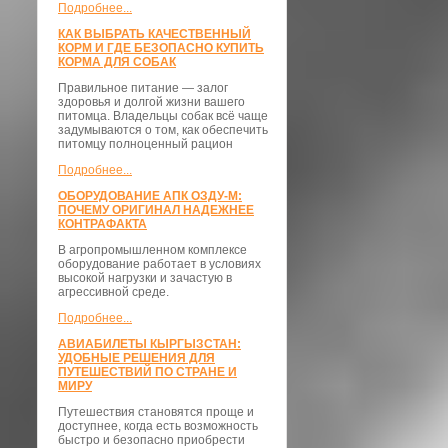
Подробнее...
КАК ВЫБРАТЬ КАЧЕСТВЕННЫЙ
КОРМ И ГДЕ БЕЗОПАСНО КУПИТЬ
КОРМА ДЛЯ СОБАК
Правильное питание — залог
здоровья и долгой жизни вашего
питомца. Владельцы собак всё чаще
задумываются о том, как обеспечить
питомцу полноценный рацион
Подробнее...
ОБОРУДОВАНИЕ АПК ОЗДУ-М:
ПОЧЕМУ ОРИГИНАЛ НАДЕЖНЕЕ
КОНТРАФАКТА
В агропромышленном комплексе
оборудование работает в условиях
высокой нагрузки и зачастую в
агрессивной среде.
Подробнее...
АВИАБИЛЕТЫ КЫРГЫЗСТАН:
УДОБНЫЕ РЕШЕНИЯ ДЛЯ
ПУТЕШЕСТВИЙ ПО СТРАНЕ И
МИРУ
Путешествия становятся проще и
доступнее, когда есть возможность
быстро и безопасно приобрести