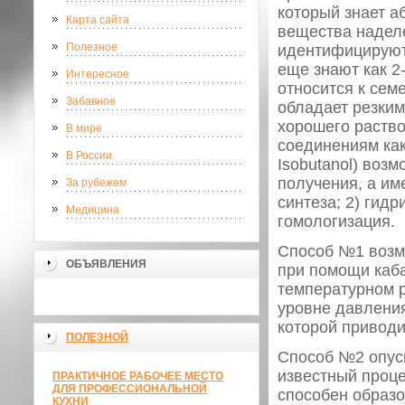
который знает а
Карта сайта
вещества надел
Полезное
идентифицируют.
еще знают как 2
Интересное
относится к сем
Забавное
обладает резким
хорошего раств
В мире
соединениям как 
В России
Isobutanol) воз
получения, а им
За рубежем
синтеза; 2) гид
Медицина
гомологизация.
Способ №1 возм
ОБЪЯВЛЕНИЯ
при помощи каба
температурном р
уровне давления
которой привод
ПОЛЕЗНОЙ
Способ №2 опуск
известный проце
ПРАКТИЧНОЕ РАБОЧЕЕ МЕСТО
ДЛЯ ПРОФЕССИОНАЛЬНОЙ
способен образо
КУХНИ