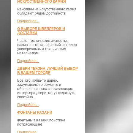
ИСКУССТВЕННОГО КАМНЯ
Раковины из искусственного камня
обладают рядом достоинств
Подробнее...
О ВЫБОРЕ ШВЕЛЛЕРОВ И
ДОСТАВКИ
​Часто, технические эксперты,
называют металлический швеллер
универсальным техническим
материалом.
Подробнее...
ДВЕРИ ТЕКОНА, ЛУЧШИЙ ВЫБОР
В ВАШЕМ ГОРОДЕ
Все, кто, когда-то давно,
задумывался о ремонте и
обновлении, всех составляющих
интерьера двери, могут вздохнуть
спокойно.
Подробнее...
ФОНТАНЫ КАЗАНИ
Фонтаны в Казани поистине
потрясающие!
Подробнее...