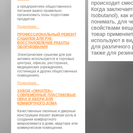
происходит см
а предприятиях общественного
Когда заключаетс
питания важно правильно
Isobutanol), как 
организовать зоны подготовки
продуктов.
понимать, для ч
Подробнее...
свойствами вещ
товар применяет
ПРОФЕССИОНАЛЬНЫЙ РЕМОНТ
СУШИЛОК ДЛЯ РУК:
используют в ви
ВОССТАНОВЛЕНИЕ РАБОТЫ
для различного 
ОБОРУДОВАНИЯ
также для рези
Электрические сушилки для рук
активно используются в торговых
центрах, офисах, ресторанах,
медицинских учреждениях,
гостиницах и других общественных
помещениях.
Подробнее...
ЗАВОД «ОКНАТЕК»:
СОВРЕМЕННЫЕ ПЛАСТИКОВЫЕ
ОКНА И ДВЕРИ ДЛЯ
КОМФОРТНОГО ДОМА
Качественные оконные и дверные
конструкции играют важную роль в
создании комфортного
микроклимата в доме, квартире или
коммерческом помещении.