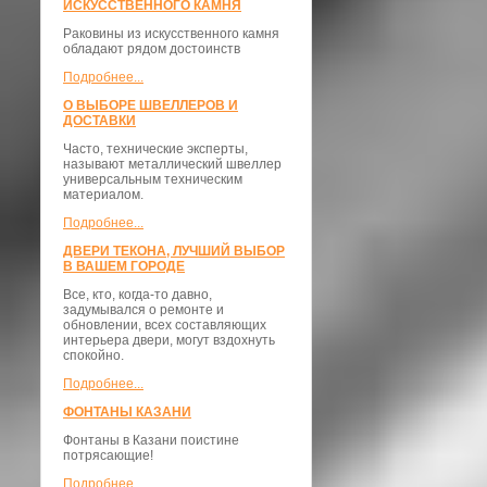
ИСКУССТВЕННОГО КАМНЯ
Раковины из искусственного камня
обладают рядом достоинств
Подробнее...
О ВЫБОРЕ ШВЕЛЛЕРОВ И
ДОСТАВКИ
​Часто, технические эксперты,
называют металлический швеллер
универсальным техническим
материалом.
Подробнее...
ДВЕРИ ТЕКОНА, ЛУЧШИЙ ВЫБОР
В ВАШЕМ ГОРОДЕ
Все, кто, когда-то давно,
задумывался о ремонте и
обновлении, всех составляющих
интерьера двери, могут вздохнуть
спокойно.
Подробнее...
ФОНТАНЫ КАЗАНИ
Фонтаны в Казани поистине
потрясающие!
Подробнее...