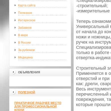
-специализиров
-строительный;
Карта сайта
-измерительные
Полезное
Интересное
Теперь ознаком
Универсальный 
Забавное
от начала до ко
В мире
ножи и ножницы,
ручек на инстру
В России
Специализиров
За рубежем
только в работе
отвертка-индика
Медицина
Строительный э
ОБЪЯВЛЕНИЯ
Применяется в о
отверстий и при
как: дрели, св
Весь инструмент
ПОЛЕЗНОЙ
перечисленный 
повреждения, та
ПРАКТИЧНОЕ РАБОЧЕЕ МЕСТО
которые прошли 
ДЛЯ ПРОФЕССИОНАЛЬНОЙ
КУХНИ