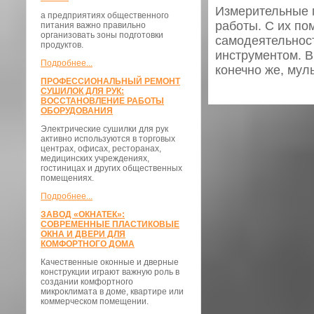
Измерительные п
а предприятиях общественного
работы. С их по
питания важно правильно
организовать зоны подготовки
самодеятельност
продуктов.
инструментом. В
Подробнее...
конечно же, мул
ПРОФЕССИОНАЛЬНЫЙ РЕМОНТ
СУШИЛОК ДЛЯ РУК:
ВОССТАНОВЛЕНИЕ РАБОТЫ
ОБОРУДОВАНИЯ
Электрические сушилки для рук
активно используются в торговых
центрах, офисах, ресторанах,
медицинских учреждениях,
гостиницах и других общественных
помещениях.
Подробнее...
ЗАВОД «ОКНАТЕК»:
СОВРЕМЕННЫЕ ПЛАСТИКОВЫЕ
ОКНА И ДВЕРИ ДЛЯ
КОМФОРТНОГО ДОМА
Качественные оконные и дверные
конструкции играют важную роль в
создании комфортного
микроклимата в доме, квартире или
коммерческом помещении.