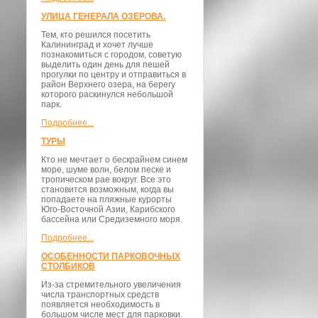
УЛИЦА ГЕНЕРАЛА ОЗЕРОВА.
Тем, кто решился посетить
Калининград и хочет лучше
познакомиться с городом, советую
выделить один день для пешей
прогулки по центру и отправиться в
район Верхнего озера, на берегу
которого раскинулся небольшой
парк.
Подробнее...
ТУРЫ
Кто не мечтает о бескрайнем синем
море, шуме волн, белом песке и
тропическом рае вокруг. Все это
становится возможным, когда вы
попадаете на пляжные курорты
Юго-Восточной Азии, Карибского
бассейна или Средиземного моря.
Подробнее...
ОСОБЕННОСТИ ПАРКОВОЧНЫХ
СТОЛБИКОВ
Из-за стремительного увеличения
числа транспортных средств
появляется необходимость в
большом числе мест для парковки.