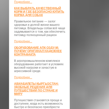
Подробнее...
КАК ВЫБРАТЬ КАЧЕСТВЕННЫЙ
КОРМ И ГДЕ БЕЗОПАСНО КУПИТЬ
КОРМА ДЛЯ СОБАК
Правильное питание — залог
здоровья и долгой жизни вашего
питомца. Владельцы собак всё чаще
задумываются о том, как обеспечить
питомцу полноценный рацион
Подробнее...
ОБОРУДОВАНИЕ АПК ОЗДУ-М:
ПОЧЕМУ ОРИГИНАЛ НАДЕЖНЕЕ
КОНТРАФАКТА
В агропромышленном комплексе
оборудование работает в условиях
высокой нагрузки и зачастую в
агрессивной среде.
Подробнее...
АВИАБИЛЕТЫ КЫРГЫЗСТАН:
УДОБНЫЕ РЕШЕНИЯ ДЛЯ
ПУТЕШЕСТВИЙ ПО СТРАНЕ И
МИРУ
Путешествия становятся проще и
доступнее, когда есть возможность
быстро и безопасно приобрести