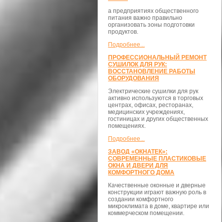
а предприятиях общественного
питания важно правильно
организовать зоны подготовки
продуктов.
Подробнее...
ПРОФЕССИОНАЛЬНЫЙ РЕМОНТ
СУШИЛОК ДЛЯ РУК:
ВОССТАНОВЛЕНИЕ РАБОТЫ
ОБОРУДОВАНИЯ
Электрические сушилки для рук
активно используются в торговых
центрах, офисах, ресторанах,
медицинских учреждениях,
гостиницах и других общественных
помещениях.
Подробнее...
ЗАВОД «ОКНАТЕК»:
СОВРЕМЕННЫЕ ПЛАСТИКОВЫЕ
ОКНА И ДВЕРИ ДЛЯ
КОМФОРТНОГО ДОМА
Качественные оконные и дверные
конструкции играют важную роль в
создании комфортного
микроклимата в доме, квартире или
коммерческом помещении.