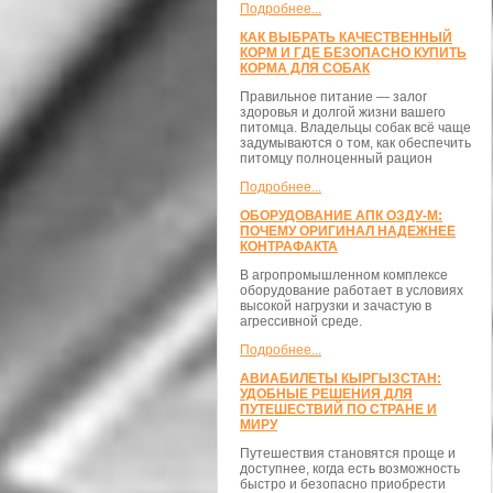
Подробнее...
КАК ВЫБРАТЬ КАЧЕСТВЕННЫЙ
КОРМ И ГДЕ БЕЗОПАСНО КУПИТЬ
КОРМА ДЛЯ СОБАК
Правильное питание — залог
здоровья и долгой жизни вашего
питомца. Владельцы собак всё чаще
задумываются о том, как обеспечить
питомцу полноценный рацион
Подробнее...
ОБОРУДОВАНИЕ АПК ОЗДУ-М:
ПОЧЕМУ ОРИГИНАЛ НАДЕЖНЕЕ
КОНТРАФАКТА
В агропромышленном комплексе
оборудование работает в условиях
высокой нагрузки и зачастую в
агрессивной среде.
Подробнее...
АВИАБИЛЕТЫ КЫРГЫЗСТАН:
УДОБНЫЕ РЕШЕНИЯ ДЛЯ
ПУТЕШЕСТВИЙ ПО СТРАНЕ И
МИРУ
Путешествия становятся проще и
доступнее, когда есть возможность
быстро и безопасно приобрести