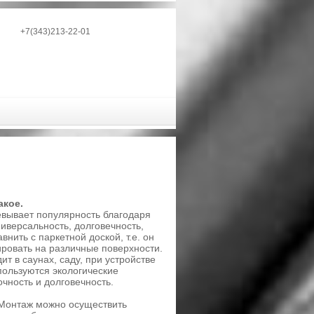
+7(343)213-22-01
акое.
евывает популярность благодаря
иверсальность, долговечность,
нить с паркетной доской, т.е. он
ировать на различные поверхности.
т в саунах, саду, при устройстве
пользуются экологические
ность и долговечность.
 Монтаж можно осуществить