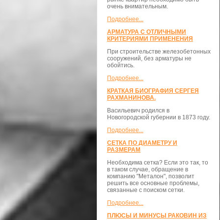
очень внимательным.
Подробнее...
АРМАТУРА С ОТЛИЧНЫМИ
КРИТЕРИЯМИ ПРИМЕНЕНИЯ
При строительстве железобетонных
сооружений, без арматуры не
обойтись.
Подробнее...
КРАТКАЯ БИОГРАФИЯ СЕРГЕЯ
РАХМАНИНОВА.
Васильевич родился в
Новогородской губернии в 1873 году.
Подробнее...
СЕТКА ПО ДИАМЕТРУ И
РАЗМЕРАМ
Необходима сетка? Если это так, то
в таком случае, обращение в
компанию "Металон", позволит
решить все основные проблемы,
связанные с поиском сетки.
Подробнее...
ПЛЮСЫ И МИНУСЫ РАКОВИН ИЗ