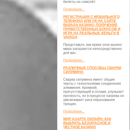
билеты на самолёт.
Подробнее...
РЕГИСТРАЦИЯ С МОБИЛЬНОГО
ТЕЛЕФОНА ИЛИ ПК НА САЙТЕ
ВАВАДА КАЗИНО, ПОЛУЧЕНИЕ
ПРИВЕТСТВЕННЫХ БОНУСОВ И
ИГРА НА РЕАЛЬНЫЕ ДЕНЬГИ В
VAVADA
Представьте, как яркие огни казино
мира загораются непосредственно
для вас.
Подробнее...
РАЗЛИЧНЫЕ СПОСОБЫ СВАРКИ
СИЛУМИНА
Сварка силумина имеет общие
черты с технологиями соединения
алюминия. Кремний,
присутствующий в сплаве, улучшает
прочность, но в процессе нагрева он
увеличивает риск образования
трещин.
Подробнее...
МИР АЗАРТА ОНЛАЙН: КАК
ВЫБРАТЬ БЕЗОПАСНОЕ И
ЧЕСТНОЕ КАЗИНО