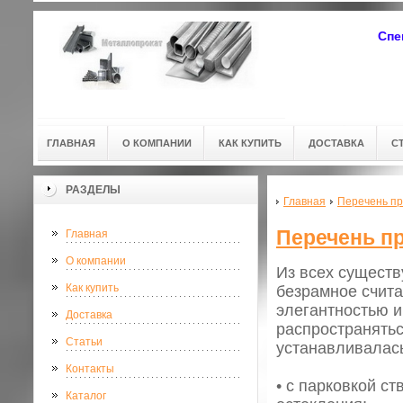
Спе
ГЛАВНАЯ
О КОМПАНИИ
КАК КУПИТЬ
ДОСТАВКА
С
РАЗДЕЛЫ
Главная
Перечень пр
Перечень п
Главная
О компании
Из всех существ
Как купить
безрамное счита
элегантностью и
Доставка
распространятьс
Статьи
устанавливалась
Контакты
• с парковкой с
Каталог