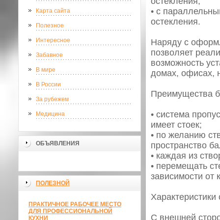
остекления;
• с параллельны
Карта сайта
остекления.
Полезное
Интересное
Наряду с оформ
позволяет реал
Забавное
возможность уст
В мире
домах, офисах, 
В России
Преимущества б
За рубежем
• система пропу
Медицина
имеет стоек;
• по желанию ст
ОБЪЯВЛЕНИЯ
пространство ба
• каждая из ств
• перемещать ст
зависимости от 
ПОЛЕЗНОЙ
Характеристики
ПРАКТИЧНОЕ РАБОЧЕЕ МЕСТО
ДЛЯ ПРОФЕССИОНАЛЬНОЙ
С внешней сторо
КУХНИ