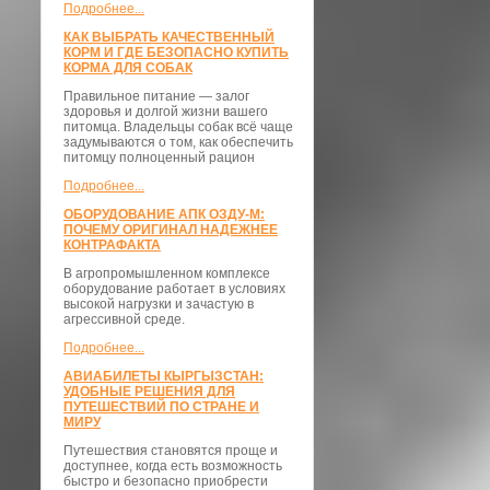
Подробнее...
КАК ВЫБРАТЬ КАЧЕСТВЕННЫЙ
КОРМ И ГДЕ БЕЗОПАСНО КУПИТЬ
КОРМА ДЛЯ СОБАК
Правильное питание — залог
здоровья и долгой жизни вашего
питомца. Владельцы собак всё чаще
задумываются о том, как обеспечить
питомцу полноценный рацион
Подробнее...
ОБОРУДОВАНИЕ АПК ОЗДУ-М:
ПОЧЕМУ ОРИГИНАЛ НАДЕЖНЕЕ
КОНТРАФАКТА
В агропромышленном комплексе
оборудование работает в условиях
высокой нагрузки и зачастую в
агрессивной среде.
Подробнее...
АВИАБИЛЕТЫ КЫРГЫЗСТАН:
УДОБНЫЕ РЕШЕНИЯ ДЛЯ
ПУТЕШЕСТВИЙ ПО СТРАНЕ И
МИРУ
Путешествия становятся проще и
доступнее, когда есть возможность
быстро и безопасно приобрести