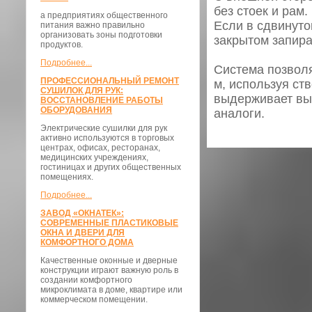
без стоек и рам
а предприятиях общественного
Если в сдвинуто
питания важно правильно
организовать зоны подготовки
закрытом запира
продуктов.
Подробнее...
Система позволя
ПРОФЕССИОНАЛЬНЫЙ РЕМОНТ
м, используя ст
СУШИЛОК ДЛЯ РУК:
выдерживает выс
ВОССТАНОВЛЕНИЕ РАБОТЫ
ОБОРУДОВАНИЯ
аналоги.
Электрические сушилки для рук
активно используются в торговых
центрах, офисах, ресторанах,
медицинских учреждениях,
гостиницах и других общественных
помещениях.
Подробнее...
ЗАВОД «ОКНАТЕК»:
СОВРЕМЕННЫЕ ПЛАСТИКОВЫЕ
ОКНА И ДВЕРИ ДЛЯ
КОМФОРТНОГО ДОМА
Качественные оконные и дверные
конструкции играют важную роль в
создании комфортного
микроклимата в доме, квартире или
коммерческом помещении.