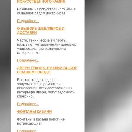
ИСКУССТВЕННОГО КАМНЯ
Раковины из искусственного камня
обладают рядом достоинств
Подробнее...
О ВЫБОРЕ ШВЕЛЛЕРОВ И
ДОСТАВКИ
​Часто, технические эксперты,
называют металлический швеллер
универсальным техническим
материалом.
Подробнее...
ДВЕРИ ТЕКОНА, ЛУЧШИЙ ВЫБОР
В ВАШЕМ ГОРОДЕ
Все, кто, когда-то давно,
задумывался о ремонте и
обновлении, всех составляющих
интерьера двери, могут вздохнуть
спокойно.
Подробнее...
ФОНТАНЫ КАЗАНИ
Фонтаны в Казани поистине
потрясающие!
Подробнее...