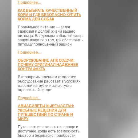
Подробнее...
КАК ВЫБРАТЬ КАЧЕСТВЕННЫЙ
КОРМ И ГДЕ БЕЗОПАСНО КУПИТЬ
КОРМА ДЛЯ СОБАК
Правильное питание — залог
здоровья и долгой жизни вашего
питомца. Владельцы собак всё чаще
задумываются о том, как обеспечить
питомцу полноценный рацион
Подробнее...
ОБОРУДОВАНИЕ АПК ОЗДУ-М:
ПОЧЕМУ ОРИГИНАЛ НАДЕЖНЕЕ
КОНТРАФАКТА
В агропромышленном комплексе
оборудование работает в условиях
высокой нагрузки и зачастую в
агрессивной среде.
Подробнее...
АВИАБИЛЕТЫ КЫРГЫЗСТАН:
УДОБНЫЕ РЕШЕНИЯ ДЛЯ
ПУТЕШЕСТВИЙ ПО СТРАНЕ И
МИРУ
Путешествия становятся проще и
доступнее, когда есть возможность
быстро и безопасно приобрести