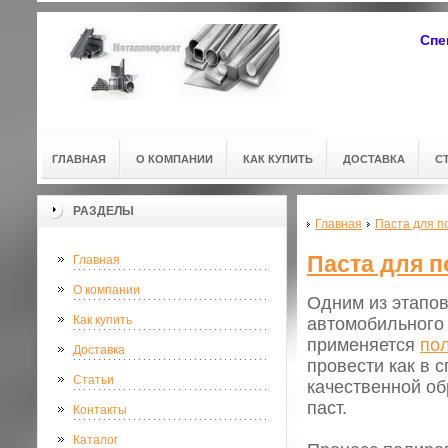
Спе
ГЛАВНАЯ
О КОМПАНИИ
КАК КУПИТЬ
ДОСТАВКА
С
РАЗДЕЛЫ
Главная
Паста для п
Паста для п
Главная
О компании
Одним из этапов
Как купить
автомобильного 
применяется
по
Доставка
провести как в 
Статьи
качественной об
паст.
Контакты
Каталог