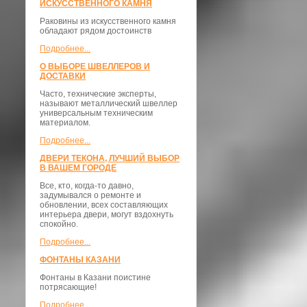
ИСКУССТВЕННОГО КАМНЯ
Раковины из искусственного камня
обладают рядом достоинств
Подробнее...
О ВЫБОРЕ ШВЕЛЛЕРОВ И
ДОСТАВКИ
​Часто, технические эксперты,
называют металлический швеллер
универсальным техническим
материалом.
Подробнее...
ДВЕРИ ТЕКОНА, ЛУЧШИЙ ВЫБОР
В ВАШЕМ ГОРОДЕ
Все, кто, когда-то давно,
задумывался о ремонте и
обновлении, всех составляющих
интерьера двери, могут вздохнуть
спокойно.
Подробнее...
ФОНТАНЫ КАЗАНИ
Фонтаны в Казани поистине
потрясающие!
Подробнее...