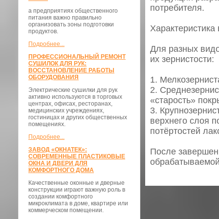
потребителя.
а предприятиях общественного
питания важно правильно
организовать зоны подготовки
Характеристика 
продуктов.
Подробнее...
Для разных вид
ПРОФЕССИОНАЛЬНЫЙ РЕМОНТ
их зернистости:
СУШИЛОК ДЛЯ РУК:
ВОССТАНОВЛЕНИЕ РАБОТЫ
ОБОРУДОВАНИЯ
1. Мелкозернист
2. Среднезернис
Электрические сушилки для рук
активно используются в торговых
«старость» покр
центрах, офисах, ресторанах,
3. Крупнозернис
медицинских учреждениях,
гостиницах и других общественных
верхнего слоя п
помещениях.
потёртостей лак
Подробнее...
ЗАВОД «ОКНАТЕК»:
После завершен
СОВРЕМЕННЫЕ ПЛАСТИКОВЫЕ
обрабатываемой 
ОКНА И ДВЕРИ ДЛЯ
КОМФОРТНОГО ДОМА
Качественные оконные и дверные
конструкции играют важную роль в
создании комфортного
микроклимата в доме, квартире или
коммерческом помещении.