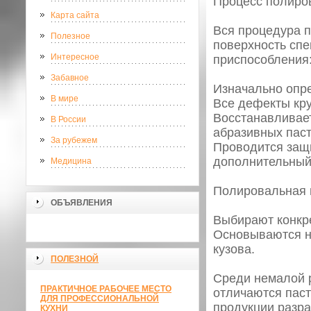
Процесс полиро
Карта сайта
Вся процедура 
Полезное
поверхность спе
Интересное
приспособления
Забавное
Изначально опр
В мире
Все дефекты кр
Восстанавливае
В России
абразивных паст
За рубежем
Проводится защ
дополнительный 
Медицина
Полировальная 
ОБЪЯВЛЕНИЯ
Выбирают конкре
Основываются н
кузова.
ПОЛЕЗНОЙ
Среди немалой р
ПРАКТИЧНОЕ РАБОЧЕЕ МЕСТО
отличаются паст
ДЛЯ ПРОФЕССИОНАЛЬНОЙ
продукции разра
КУХНИ