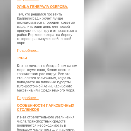
УЛИЦА ГЕНЕРАЛА ОЗЕРОВА.
Тем, кто решился посетить
Калининград и хочет лучше
познакомиться с городом, советую
выделить один день для пешей
прогулки по центру и отправиться в
район Верхнего озера, на берегу
которого раскинулся небольшой
парк.
Подробнее...
ТУРЫ
Кто не мечтает о бескрайнем синем
море, шуме волн, белом песке и
тропическом рае вокруг. Все это
становится возможным, когда вы
попадаете на пляжные курорты
Юго-Восточной Азии, Карибского
бассейна или Средиземного моря.
Подробнее...
ОСОБЕННОСТИ ПАРКОВОЧНЫХ
СТОЛБИКОВ
Из-за стремительного увеличения
числа транспортных средств
появляется необходимость в
большом числе мест для парковки.