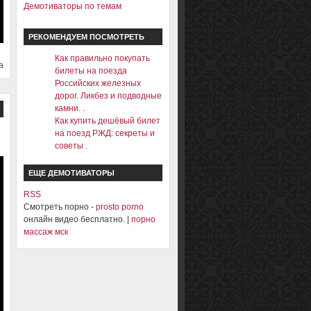
Демотиваторы по темам
РЕКОМЕНДУЕМ ПОСМОТРЕТЬ
Как правильно покупать
а
билеты на поезда
Российских железных
дорог. Ликбез и подводные
камни.
.
Как купить дешёвый билет
на поезд РЖД: секреты и
советы
.
ЕЩЕ ДЕМОТИВАТОРЫ
RSS
Смотреть порно -
prosto porno
онлайн видео бесплатно. |
порно
массаж мск