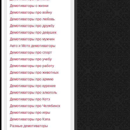
Демотиваторы о жизни
Демотиваторы про войну
Демотиваторы про любовь
Демотиваторы про дружбу
Демотиваторы про девушек
Демотиваторы про мужчин
Авто и Мото демотиваторы
Демотиваторы про спорт
Демотиваторы про учебу
Демотиваторы про работу
Демотиваторы про животных
Демотиваторы про армию
Демотиваторы про курение
Демотиваторы про алкоголь
Демотиваторы про Котэ
Демотиваторы про Челябинск
Демотиваторы про игры
Демотиваторы про Кэпа
Разные демотиваторы