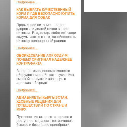
Подробнее...
КАК ВЫБРАТЬ КАЧЕСТВЕННЫЙ
КОРМ И ГДЕ БЕЗОПАСНО КУПИТЬ
КОРМА ДЛЯ СОБАК
Правильное питание — залог
здоровья и долгой жизни вашего
питомца. Владельцы собак всё чаще
задумываются о том, как обеспечить
питомцу полноценный рацион
Подробнее...
ОБОРУДОВАНИЕ АПК ОЗДУ-М:
ПОЧЕМУ ОРИГИНАЛ НАДЕЖНЕЕ
КОНТРАФАКТА
В агропромышленном комплексе
оборудование работает в условиях
высокой нагрузки и зачастую в
агрессивной среде.
Подробнее...
АВИАБИЛЕТЫ КЫРГЫЗСТАН:
УДОБНЫЕ РЕШЕНИЯ ДЛЯ
ПУТЕШЕСТВИЙ ПО СТРАНЕ И
МИРУ
Путешествия становятся проще и
доступнее, когда есть возможность
быстро и безопасно приобрести