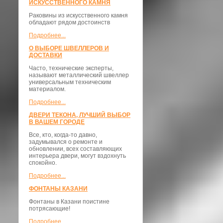
ИСКУССТВЕННОГО КАМНЯ
Раковины из искусственного камня
обладают рядом достоинств
Подробнее...
О ВЫБОРЕ ШВЕЛЛЕРОВ И
ДОСТАВКИ
​Часто, технические эксперты,
называют металлический швеллер
универсальным техническим
материалом.
Подробнее...
ДВЕРИ ТЕКОНА, ЛУЧШИЙ ВЫБОР
В ВАШЕМ ГОРОДЕ
Все, кто, когда-то давно,
задумывался о ремонте и
обновлении, всех составляющих
интерьера двери, могут вздохнуть
спокойно.
Подробнее...
ФОНТАНЫ КАЗАНИ
Фонтаны в Казани поистине
потрясающие!
Подробнее...