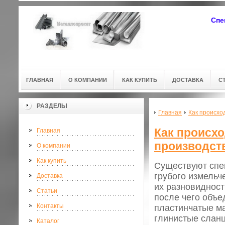
Спе
ГЛАВНАЯ
О КОМПАНИИ
КАК КУПИТЬ
ДОСТАВКА
С
РАЗДЕЛЫ
Главная
Как происхо
Как происх
Главная
производст
О компании
Как купить
Существуют спе
грубого измель
Доставка
их разновидност
Статьи
после чего объе
Контакты
пластинчатые м
глинистые сланц
Каталог