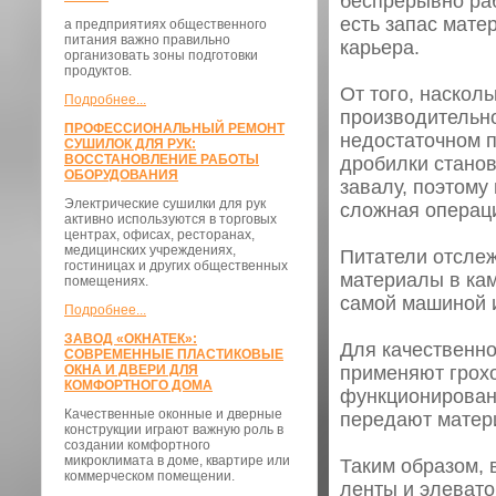
беспрерывно раб
есть запас мате
а предприятиях общественного
питания важно правильно
карьера.
организовать зоны подготовки
продуктов.
От того, наскол
Подробнее...
производительно
ПРОФЕССИОНАЛЬНЫЙ РЕМОНТ
недостаточном п
СУШИЛОК ДЛЯ РУК:
ВОССТАНОВЛЕНИЕ РАБОТЫ
дробилки станов
ОБОРУДОВАНИЯ
завалу, поэтому
Электрические сушилки для рук
сложная операци
активно используются в торговых
центрах, офисах, ресторанах,
медицинских учреждениях,
Питатели отсле
гостиницах и других общественных
материалы в кам
помещениях.
самой машиной 
Подробнее...
ЗАВОД «ОКНАТЕК»:
Для качественно
СОВРЕМЕННЫЕ ПЛАСТИКОВЫЕ
ОКНА И ДВЕРИ ДЛЯ
применяют грох
КОМФОРТНОГО ДОМА
функционирован
Качественные оконные и дверные
передают матери
конструкции играют важную роль в
создании комфортного
микроклимата в доме, квартире или
Таким образом, 
коммерческом помещении.
ленты и элевато