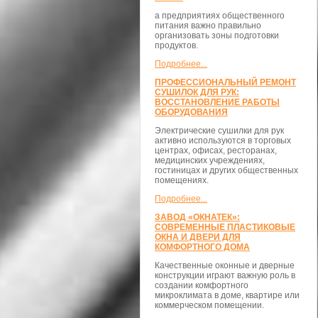
а предприятиях общественного
питания важно правильно
организовать зоны подготовки
продуктов.
Подробнее...
ПРОФЕССИОНАЛЬНЫЙ РЕМОНТ
СУШИЛОК ДЛЯ РУК:
ВОССТАНОВЛЕНИЕ РАБОТЫ
ОБОРУДОВАНИЯ
Электрические сушилки для рук
активно используются в торговых
центрах, офисах, ресторанах,
медицинских учреждениях,
гостиницах и других общественных
помещениях.
Подробнее...
ЗАВОД «ОКНАТЕК»:
СОВРЕМЕННЫЕ ПЛАСТИКОВЫЕ
ОКНА И ДВЕРИ ДЛЯ
КОМФОРТНОГО ДОМА
Качественные оконные и дверные
конструкции играют важную роль в
создании комфортного
микроклимата в доме, квартире или
коммерческом помещении.