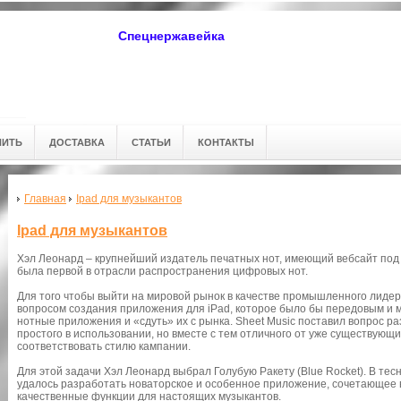
Спецнержавейка
ПИТЬ
ДОСТАВКА
СТАТЬИ
КОНТАКТЫ
Главная
Ipad для музыкантов
Ipad для музыкантов
Хэл Леонард – крупнейший издатель печатных нот, имеющий вебсайт под 
была первой в отрасли распространения цифровых нот.
Для того чтобы выйти на мировой рынок в качестве промышленного лидер
вопросом создания приложения для iPad, которое было бы передовым и 
нотные приложения и «сдуть» их с рынка. Sheet Music поставил вопрос р
простого в использовании, но вместе с тем отличного от уже существующи
соответствовать стилю кампании.
Для этой задачи Хэл Леонард выбрал Голубую Ракету (Blue Rocket). В те
удалось разработать новаторское и особенное приложение, сочетающее в
качественные функции для настоящих музыкантов.