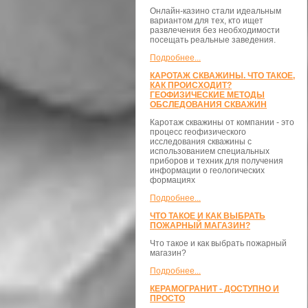
Онлайн-казино стали идеальным
вариантом для тех, кто ищет
развлечения без необходимости
посещать реальные заведения.
Подробнее...
КАРОТАЖ СКВАЖИНЫ. ЧТО ТАКОЕ,
КАК ПРОИСХОДИТ?
ГЕОФИЗИЧЕСКИЕ МЕТОДЫ
ОБСЛЕДОВАНИЯ СКВАЖИН
Каротаж скважины от компании - это
процесс геофизического
исследования скважины с
использованием специальных
приборов и техник для получения
информации о геологических
формациях
Подробнее...
ЧТО ТАКОЕ И КАК ВЫБРАТЬ
ПОЖАРНЫЙ МАГАЗИН?
Что такое и как выбрать пожарный
магазин?
Подробнее...
КЕРАМОГРАНИТ - ДОСТУПНО И
ПРОСТО