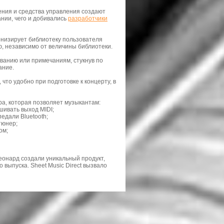
ения и средства управления создают
нии, чего и добивались
разработчики
ронизирует библиотеку пользователя
ю, независимо от величины библиотеки.
азванию или примечаниям, стукнув по
ание.
что удобно при подготовке к концерту, в
ра, которая позволяет музыкантам:
шивать выход MIDI;
едали Bluetooth;
тюнер;
ом;
еонард создали уникальный продукт,
 выпуска. Sheet Music Direct вызвало