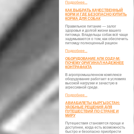
Подробнее...
КАК ВЫБРАТЬ КАЧЕСТВЕННЫЙ
КОРМ И ГДЕ БЕЗОПАСНО КУПИТЬ
КОРМА ДЛЯ СОБАК
Правильное питание — залог
здоровья и долгой жизни вашего
питомца. Владельцы собак всё чаще
задумываются о том, как обеспечить
питомцу полноценный рацион
Подробнее...
ОБОРУДОВАНИЕ АПК ОЗДУ-М:
ПОЧЕМУ ОРИГИНАЛ НАДЕЖНЕЕ
КОНТРАФАКТА
В агропромышленном комплексе
оборудование работает в условиях
высокой нагрузки и зачастую в
агрессивной среде.
Подробнее...
АВИАБИЛЕТЫ КЫРГЫЗСТАН:
УДОБНЫЕ РЕШЕНИЯ ДЛЯ
ПУТЕШЕСТВИЙ ПО СТРАНЕ И
МИРУ
Путешествия становятся проще и
доступнее, когда есть возможность
быстро и безопасно приобрести