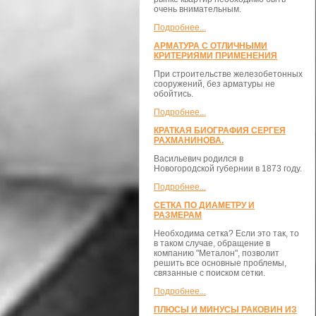
очень внимательным.
Подробнее...
АРМАТУРА С ОТЛИЧНЫМИ
КРИТЕРИЯМИ ПРИМЕНЕНИЯ
При строительстве железобетонных
сооружений, без арматуры не
обойтись.
Подробнее...
КРАТКАЯ БИОГРАФИЯ СЕРГЕЯ
РАХМАНИНОВА.
Васильевич родился в
Новогородской губернии в 1873 году.
Подробнее...
СЕТКА ПО ДИАМЕТРУ И
РАЗМЕРАМ
Необходима сетка? Если это так, то
в таком случае, обращение в
компанию "Металон", позволит
решить все основные проблемы,
связанные с поиском сетки.
Подробнее...
ПЛЮСЫ И МИНУСЫ РАКОВИН ИЗ