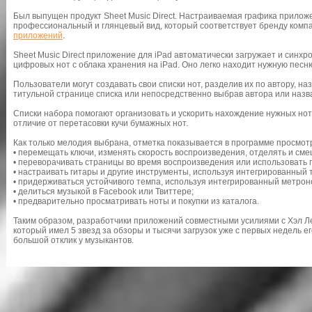
Был выпущен продукт Sheet Music Direct. Настраиваемая графика прилож
профессиональный и глянцевый вид, который соответствует бренду компа
приложений
.
Sheet Music Direct приложение для iPad автоматически загружает и синх
цифровых нот с облака хранения на iPad. Оно легко находит нужную песн
Пользователи могут создавать свои списки нот, разделив их по автору, н
титульной странице списка или непосредственно выбрав автора или назв
Списки набора помогают организовать и ускорить нахождение нужных нот, 
отличие от перетасовки кучи бумажных нот.
Как только мелодия выбрана, отметка показывается в программе просмот
• перемещать ключи, изменять скорость воспроизведения, отделять и сме
• переворачивать страницы во время воспроизведения или использовать п
• настраивать гитары и другие инструменты, используя интегрированный 
• придерживаться устойчивого темпа, используя интегрированный метрон
• делиться музыкой в Facebook или Твиттере;
• предварительно просматривать ноты и покупки из каталога.
Таким образом, разработчики приложений совместными усилиями с Хэл Л
который имел 5 звезд за обзоры и тысячи загрузок уже с первых недель его
большой отклик у музыкантов.