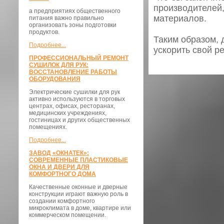
производителей,
а предприятиях общественного
материалов.
питания важно правильно
организовать зоны подготовки
продуктов.
Таким образом, д
Подробнее...
ускорить свой ре
ПРОФЕССИОНАЛЬНЫЙ РЕМОНТ
СУШИЛОК ДЛЯ РУК:
ВОССТАНОВЛЕНИЕ РАБОТЫ
ОБОРУДОВАНИЯ
Электрические сушилки для рук
активно используются в торговых
центрах, офисах, ресторанах,
медицинских учреждениях,
гостиницах и других общественных
помещениях.
Подробнее...
ЗАВОД «ОКНАТЕК»:
СОВРЕМЕННЫЕ ПЛАСТИКОВЫЕ
ОКНА И ДВЕРИ ДЛЯ
КОМФОРТНОГО ДОМА
Качественные оконные и дверные
конструкции играют важную роль в
создании комфортного
микроклимата в доме, квартире или
коммерческом помещении.