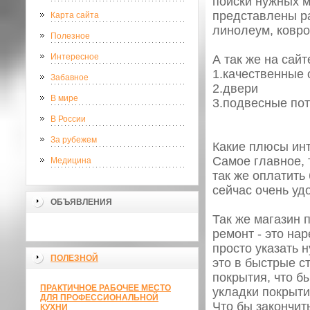
поиски нужных м
представлены ра
Карта сайта
линолеум, ковро
Полезное
Интересное
А так же на сайт
1.качественные
Забавное
2.двери
В мире
3.подвесные пот
В России
За рубежем
Какие плюсы инт
Самое главное, т
Медицина
так же оплатить
сейчас очень уд
ОБЪЯВЛЕНИЯ
Так же магазин 
ремонт - это на
просто указать
ПОЛЕЗНОЙ
это в быстрые с
покрытия, что б
ПРАКТИЧНОЕ РАБОЧЕЕ МЕСТО
укладки покрыти
ДЛЯ ПРОФЕССИОНАЛЬНОЙ
Что бы закончит
КУХНИ