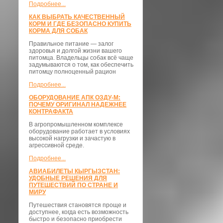
Подробнее...
КАК ВЫБРАТЬ КАЧЕСТВЕННЫЙ
КОРМ И ГДЕ БЕЗОПАСНО КУПИТЬ
КОРМА ДЛЯ СОБАК
Правильное питание — залог
здоровья и долгой жизни вашего
питомца. Владельцы собак всё чаще
задумываются о том, как обеспечить
питомцу полноценный рацион
Подробнее...
ОБОРУДОВАНИЕ АПК ОЗДУ-М:
ПОЧЕМУ ОРИГИНАЛ НАДЕЖНЕЕ
КОНТРАФАКТА
В агропромышленном комплексе
оборудование работает в условиях
высокой нагрузки и зачастую в
агрессивной среде.
Подробнее...
АВИАБИЛЕТЫ КЫРГЫЗСТАН:
УДОБНЫЕ РЕШЕНИЯ ДЛЯ
ПУТЕШЕСТВИЙ ПО СТРАНЕ И
МИРУ
Путешествия становятся проще и
доступнее, когда есть возможность
быстро и безопасно приобрести