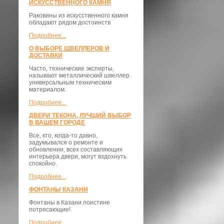
ИСКУССТВЕННОГО КАМНЯ
Раковины из искусственного камня
обладают рядом достоинств
Подробнее...
О ВЫБОРЕ ШВЕЛЛЕРОВ И
ДОСТАВКИ
​Часто, технические эксперты,
называют металлический швеллер
универсальным техническим
материалом.
Подробнее...
ДВЕРИ ТЕКОНА, ЛУЧШИЙ ВЫБОР
В ВАШЕМ ГОРОДЕ
Все, кто, когда-то давно,
задумывался о ремонте и
обновлении, всех составляющих
интерьера двери, могут вздохнуть
спокойно.
Подробнее...
ФОНТАНЫ КАЗАНИ
Фонтаны в Казани поистине
потрясающие!
Подробнее...