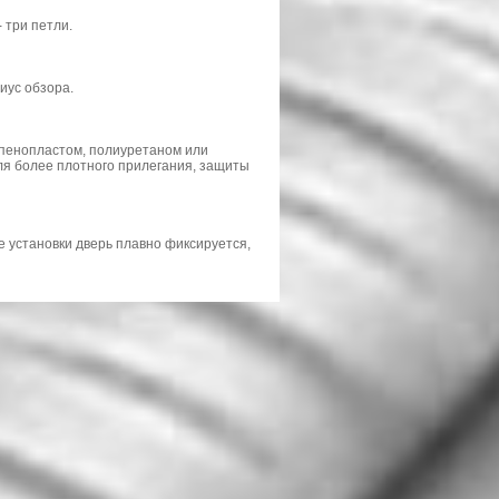
 три петли.
диус обзора.
 пенопластом, полиуретаном или
ля более плотного прилегания, защиты
е установки дверь плавно фиксируется,