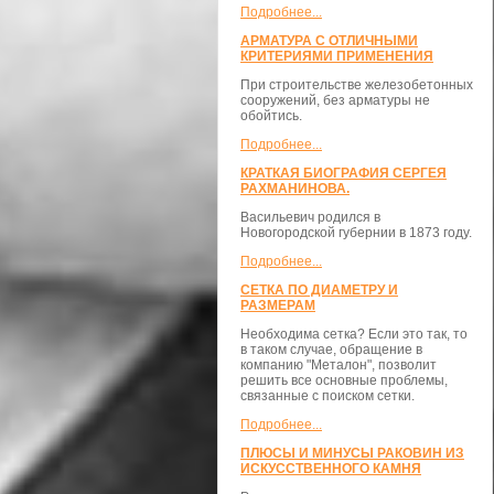
Подробнее...
АРМАТУРА С ОТЛИЧНЫМИ
КРИТЕРИЯМИ ПРИМЕНЕНИЯ
При строительстве железобетонных
сооружений, без арматуры не
обойтись.
Подробнее...
КРАТКАЯ БИОГРАФИЯ СЕРГЕЯ
РАХМАНИНОВА.
Васильевич родился в
Новогородской губернии в 1873 году.
Подробнее...
СЕТКА ПО ДИАМЕТРУ И
РАЗМЕРАМ
Необходима сетка? Если это так, то
в таком случае, обращение в
компанию "Металон", позволит
решить все основные проблемы,
связанные с поиском сетки.
Подробнее...
ПЛЮСЫ И МИНУСЫ РАКОВИН ИЗ
ИСКУССТВЕННОГО КАМНЯ