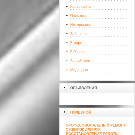
Карта сайта
Полезное
Интересное
Забавное
В мире
В России
За рубежем
Медицина
ОБЪЯВЛЕНИЯ
ПОЛЕЗНОЙ
ПРОФЕССИОНАЛЬНЫЙ РЕМОНТ
СУШИЛОК ДЛЯ РУК:
ВОССТАНОВЛЕНИЕ РАБОТЫ