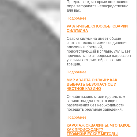
Представьте, как яркие огни казино
мира загораются непосредственно
для вас.
Подробнее...
РАЗЛИЧНЫЕ СПОСОБЫ СВАРКИ
СИЛУМИНА
Сварка силумина имеет общие
черты с технологиями соединения
алюминия. Кремний,
присутствующий в сплаве, улучшает
прочность, но в процессе нагрева он
увеличивает риск образования
трещин.
Подробнее...
МИР АЗАРТА ОНЛАЙН: КАК
ВЫБРАТЬ БЕЗОПАСНОЕ И
ЧЕСТНОЕ КАЗИНО
Онлайн-казино стали идеальным
вариантом для тех, кто ищет
развлечения без необходимости
посещать реальные заведения.
Подробнее...
КАРОТАЖ СКВАЖИНЫ. ЧТО ТАКОЕ,
КАК ПРОИСХОДИТ?
ГЕОФИЗИЧЕСКИЕ МЕТОДЫ