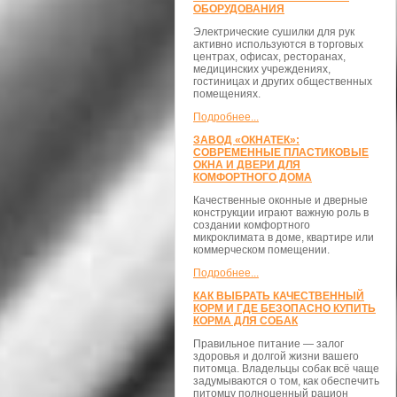
ОБОРУДОВАНИЯ
Электрические сушилки для рук
активно используются в торговых
центрах, офисах, ресторанах,
медицинских учреждениях,
гостиницах и других общественных
помещениях.
Подробнее...
ЗАВОД «ОКНАТЕК»:
СОВРЕМЕННЫЕ ПЛАСТИКОВЫЕ
ОКНА И ДВЕРИ ДЛЯ
КОМФОРТНОГО ДОМА
Качественные оконные и дверные
конструкции играют важную роль в
создании комфортного
микроклимата в доме, квартире или
коммерческом помещении.
Подробнее...
КАК ВЫБРАТЬ КАЧЕСТВЕННЫЙ
КОРМ И ГДЕ БЕЗОПАСНО КУПИТЬ
КОРМА ДЛЯ СОБАК
Правильное питание — залог
здоровья и долгой жизни вашего
питомца. Владельцы собак всё чаще
задумываются о том, как обеспечить
питомцу полноценный рацион