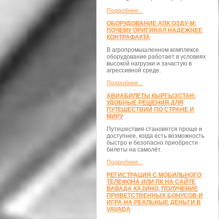
Подробнее...
ОБОРУДОВАНИЕ АПК ОЗДУ-М:
ПОЧЕМУ ОРИГИНАЛ НАДЕЖНЕЕ
КОНТРАФАКТА
В агропромышленном комплексе
оборудование работает в условиях
высокой нагрузки и зачастую в
агрессивной среде.
Подробнее...
АВИАБИЛЕТЫ КЫРГЫЗСТАН:
УДОБНЫЕ РЕШЕНИЯ ДЛЯ
ПУТЕШЕСТВИЙ ПО СТРАНЕ И
МИРУ
Путешествия становятся проще и
доступнее, когда есть возможность
быстро и безопасно приобрести
билеты на самолёт.
Подробнее...
РЕГИСТРАЦИЯ С МОБИЛЬНОГО
ТЕЛЕФОНА ИЛИ ПК НА САЙТЕ
ВАВАДА КАЗИНО, ПОЛУЧЕНИЕ
ПРИВЕТСТВЕННЫХ БОНУСОВ И
ИГРА НА РЕАЛЬНЫЕ ДЕНЬГИ В
VAVADA